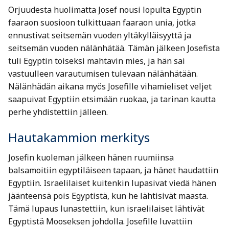
Orjuudesta huolimatta Josef nousi lopulta Egyptin
faaraon suosioon tulkittuaan faaraon unia, jotka
ennustivat seitsemän vuoden yltäkylläisyyttä ja
seitsemän vuoden nälänhätää. Tämän jälkeen Josefista
tuli Egyptin toiseksi mahtavin mies, ja hän sai
vastuulleen varautumisen tulevaan nälänhätään.
Nälänhädän aikana myös Josefille vihamieliset veljet
saapuivat Egyptiin etsimään ruokaa, ja tarinan kautta
perhe yhdistettiin jälleen.
Hautakammion merkitys
Josefin kuoleman jälkeen hänen ruumiinsa
balsamoitiin egyptiläiseen tapaan, ja hänet haudattiin
Egyptiin. Israelilaiset kuitenkin lupasivat viedä hänen
jäänteensä pois Egyptistä, kun he lähtisivät maasta.
Tämä lupaus lunastettiin, kun israelilaiset lähtivät
Egyptistä Mooseksen johdolla. Josefille luvattiin