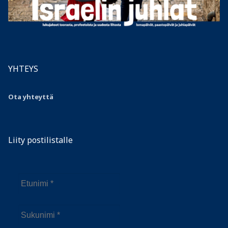
YHTEYS
Ota yhteyttä
Liity postilistalle