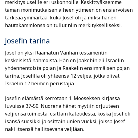
merkitys useille eri uskonnoille. Keskittyäksemme
tämän monimutkaisen aiheen ytimeen on ensiarvoisen
tärkeää ymmärtää, kuka Josef oli ja miksi hänen
hautakammionsa on tullut niin merkitykselliseksi.
Josefin tarina
Josef on yksi Raamatun Vanhan testamentin
keskeisistä hahmoista. Hän on Jaakobin eli Israelin
yhdennentoista pojan ja Raakelin ensimmäisen pojan
tarina. Josefilla oli yhteensä 12 veljeä, jotka olivat
Israelin 12 heimon perustajia.
Josefin elämästä kerrotaan 1. Mooseksen kirjassa
luvuissa 37-50. Nuorena hänet myytiin orjuuteen
veljiensä toimesta, osittain kateudesta, koska Josef oli
isänsä suosikki ja osittain unien vuoksi, joissa Josef
näki itsensä hallitsevana veljiään.