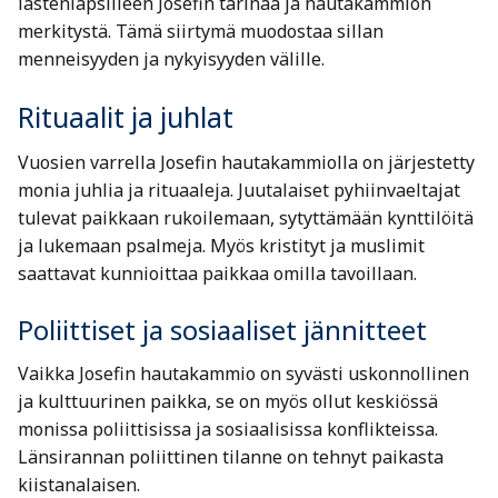
lastenlapsilleen Josefin tarinaa ja hautakammion
merkitystä. Tämä siirtymä muodostaa sillan
menneisyyden ja nykyisyyden välille.
Rituaalit ja juhlat
Vuosien varrella Josefin hautakammiolla on järjestetty
monia juhlia ja rituaaleja. Juutalaiset pyhiinvaeltajat
tulevat paikkaan rukoilemaan, sytyttämään kynttilöitä
ja lukemaan psalmeja. Myös kristityt ja muslimit
saattavat kunnioittaa paikkaa omilla tavoillaan.
Poliittiset ja sosiaaliset jännitteet
Vaikka Josefin hautakammio on syvästi uskonnollinen
ja kulttuurinen paikka, se on myös ollut keskiössä
monissa poliittisissa ja sosiaalisissa konflikteissa.
Länsirannan poliittinen tilanne on tehnyt paikasta
kiistanalaisen.