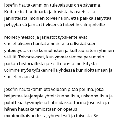
Josefin hautakammion tulevaisuus on epävarma.
Kuitenkin, huolimatta jatkuvista haasteista ja
jännitteistä, monien toiveena on, että paikka säilyttää
pyhyytensä ja merkityksensä tuleville sukupolville.
Monet yhteisöt ja järjestöt työskentelevät
suojellakseen hautakammiota ja edistääkseen
yhteistyötä eri uskonnollisten ja kulttuuristen ryhmien
välillä. Toivottavasti, kun ymmärrämme paremmin
paikan historiallista ja kulttuurista merkitystä,
voimme myös työskennellä yhdessä kunnioittamaan ja
suojelemaan sitä.
Josefin hautakammiota voidaan pitää peilinä, joka
heijastaa laajempia yhteiskunnallisia, uskonnollisia ja
poliittisia kysymyksiä Lähi-idässä. Tarina Josefista ja
hänen hautakammiostaan on opetus
monimutkaisuudesta, yhteydestä ja toivosta. Se