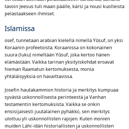
tavoin Jeesus tuli maan päälle, kärsi ja nousi kuolleista
pelastaakseen ihmiset.
Islamissa
osef, tunnetaan arabian kielellä nimellä Yūsuf, on yksi
Koraanin profeetoista. Koraanissa on kokonainen
suura (luku) nimeltään Yūsuf, joka kertoo hänen
elämästään. Vaikka tarinan yksityiskohdat eroavat
hieman Raamatun kertomuksesta, monia
yhtäläisyyksiä on havaittavissa.
Josefin hautakammion historia ja merkitys kumpuaa
syvästä uskonnollisesta perinteestä ja Vanhan
testamentin kertomuksista. Vaikka se onkin
ensisijaisesti juutalainen pyhäkkö, sen merkitys
ulottuu yli uskonnollisten rajojen. Kuten monien
muiden Lähi-idän historiallisten ja uskonnollisten