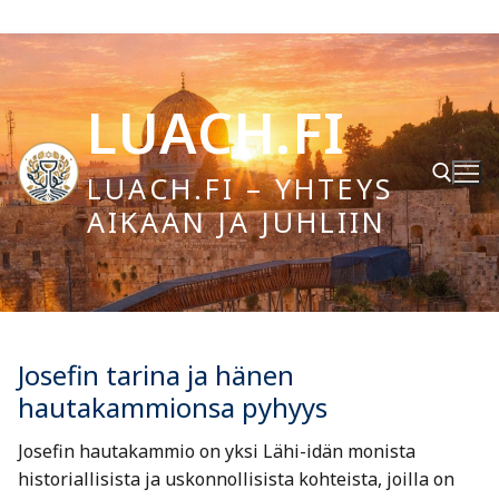
Hyppää
sisältöön
LUACH.FI
LUACH.FI – YHTEYS
AIKAAN JA JUHLIIN
Hae:
Josefin tarina ja hänen
hautakammionsa pyhyys
Josefin hautakammio on yksi Lähi-idän monista
historiallisista ja uskonnollisista kohteista, joilla on