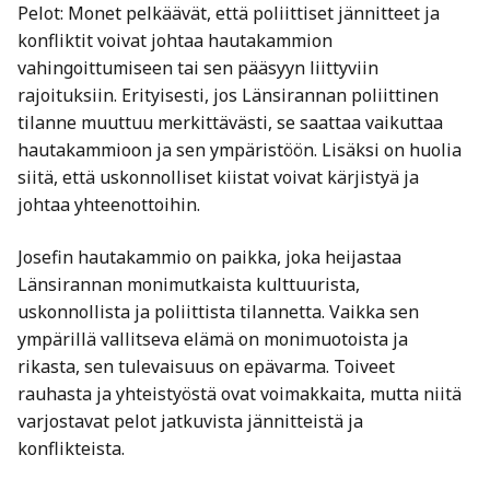
Pelot: Monet pelkäävät, että poliittiset jännitteet ja
konfliktit voivat johtaa hautakammion
vahingoittumiseen tai sen pääsyyn liittyviin
rajoituksiin. Erityisesti, jos Länsirannan poliittinen
tilanne muuttuu merkittävästi, se saattaa vaikuttaa
hautakammioon ja sen ympäristöön. Lisäksi on huolia
siitä, että uskonnolliset kiistat voivat kärjistyä ja
johtaa yhteenottoihin.
Josefin hautakammio on paikka, joka heijastaa
Länsirannan monimutkaista kulttuurista,
uskonnollista ja poliittista tilannetta. Vaikka sen
ympärillä vallitseva elämä on monimuotoista ja
rikasta, sen tulevaisuus on epävarma. Toiveet
rauhasta ja yhteistyöstä ovat voimakkaita, mutta niitä
varjostavat pelot jatkuvista jännitteistä ja
konflikteista.