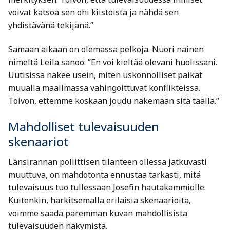
voivat katsoa sen ohi kiistoista ja nähdä sen
yhdistävänä tekijänä.”
Samaan aikaan on olemassa pelkoja. Nuori nainen
nimeltä Leila sanoo: ”En voi kieltää olevani huolissani.
Uutisissa näkee usein, miten uskonnolliset paikat
muualla maailmassa vahingoittuvat konflikteissa.
Toivon, ettemme koskaan joudu näkemään sitä täällä.”
Mahdolliset tulevaisuuden
skenaariot
Länsirannan poliittisen tilanteen ollessa jatkuvasti
muuttuva, on mahdotonta ennustaa tarkasti, mitä
tulevaisuus tuo tullessaan Josefin hautakammiolle.
Kuitenkin, harkitsemalla erilaisia skenaarioita,
voimme saada paremman kuvan mahdollisista
tulevaisuuden näkymistä.