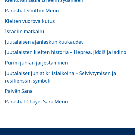
Kiehtova matka Israelin sydämeen
Parashat Shoftim Menu
Kielten vuorovaikutus
Israelin matkailu
Juutalaisen ajanlaskun kuukaudet
Juutalaisten kielten historia – Heprea, jiddiš ja ladino
Purim juhlan järjestäminen
Juutalaiset juhlat kriisiaikoina – Selviytymisen ja
resilienssin symboli
Päivän Sana
Parashat Chayei Sara Menu