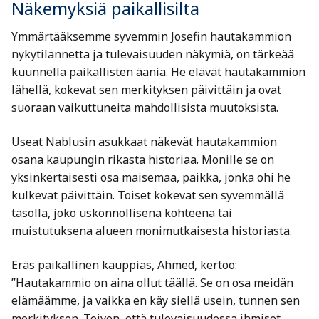
Näkemyksiä paikallisilta
Ymmärtääksemme syvemmin Josefin hautakammion
nykytilannetta ja tulevaisuuden näkymiä, on tärkeää
kuunnella paikallisten ääniä. He elävät hautakammion
lähellä, kokevat sen merkityksen päivittäin ja ovat
suoraan vaikuttuneita mahdollisista muutoksista.
Useat Nablusin asukkaat näkevät hautakammion
osana kaupungin rikasta historiaa. Monille se on
yksinkertaisesti osa maisemaa, paikka, jonka ohi he
kulkevat päivittäin. Toiset kokevat sen syvemmällä
tasolla, joko uskonnollisena kohteena tai
muistutuksena alueen monimutkaisesta historiasta.
Eräs paikallinen kauppias, Ahmed, kertoo:
”Hautakammio on aina ollut täällä. Se on osa meidän
elämäämme, ja vaikka en käy siellä usein, tunnen sen
merkityksen. Toivon, että tulevaisuudessa ihmiset