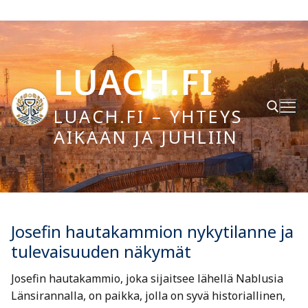
Hyppää
sisältöön
LUACH.FI
LUACH.FI – YHTEYS
AIKAAN JA JUHLIIN
Hae:
Josefin hautakammion nykytilanne ja
tulevaisuuden näkymät
Josefin hautakammio, joka sijaitsee lähellä Nablusia
Länsirannalla, on paikka, jolla on syvä historiallinen,