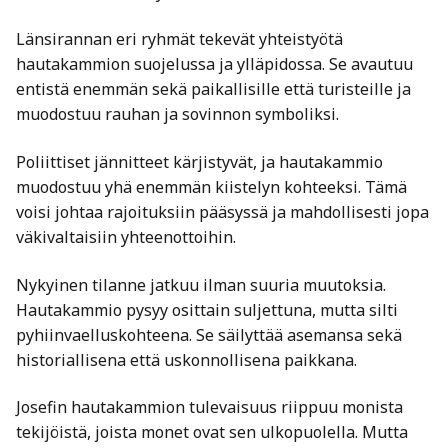
Länsirannan eri ryhmät tekevät yhteistyötä
hautakammion suojelussa ja ylläpidossa. Se avautuu
entistä enemmän sekä paikallisille että turisteille ja
muodostuu rauhan ja sovinnon symboliksi.
Poliittiset jännitteet kärjistyvät, ja hautakammio
muodostuu yhä enemmän kiistelyn kohteeksi. Tämä
voisi johtaa rajoituksiin pääsyssä ja mahdollisesti jopa
väkivaltaisiin yhteenottoihin.
Nykyinen tilanne jatkuu ilman suuria muutoksia.
Hautakammio pysyy osittain suljettuna, mutta silti
pyhiinvaelluskohteena. Se säilyttää asemansa sekä
historiallisena että uskonnollisena paikkana.
Josefin hautakammion tulevaisuus riippuu monista
tekijöistä, joista monet ovat sen ulkopuolella. Mutta