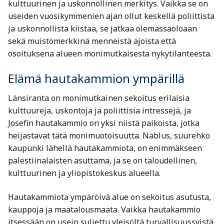
kulttuurinen ja uskonnollinen merkitys. Vaikka se on
useiden vuosikymmenien ajan ollut keskellä poliittista
ja uskonnollista kiistaa, se jatkaa olemassaoloaan
sekä muistomerkkinä menneistä ajoista että
osoituksena alueen monimutkaisesta nykytilanteesta.
Elämä hautakammion ympärillä
Länsiranta on monimutkainen sekoitus erilaisia
kulttuureja, uskontoja ja poliittisia intressejä, ja
Josefin hautakammio on yksi niistä paikoista, jotka
heijastavat tätä monimuotoisuutta. Nablus, suurehko
kaupunki lähellä hautakammiota, on enimmäkseen
palestiinalaisten asuttama, ja se on taloudellinen,
kulttuurinen ja yliopistokeskus alueella.
Hautakammiota ympäröivä alue on sekoitus asutusta,
kauppoja ja maatalousmaata. Vaikka hautakammio
itsessään on usein suljettu yleisöltä turvallisuussyistä,