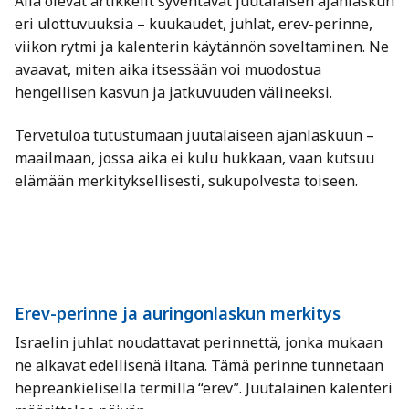
Alla olevat artikkelit syventävät juutalaisen ajanlaskun
eri ulottuvuuksia – kuukaudet, juhlat, erev-perinne,
viikon rytmi ja kalenterin käytännön soveltaminen. Ne
avaavat, miten aika itsessään voi muodostua
hengellisen kasvun ja jatkuvuuden välineeksi.
Tervetuloa tutustumaan juutalaiseen ajanlaskuun –
maailmaan, jossa aika ei kulu hukkaan, vaan kutsuu
elämään merkityksellisesti, sukupolvesta toiseen.
Erev-perinne ja auringonlaskun merkitys
Israelin juhlat noudattavat perinnettä, jonka mukaan
ne alkavat edellisenä iltana. Tämä perinne tunnetaan
hepreankielisellä termillä “erev”. Juutalainen kalenteri