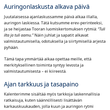
Auringonlaskusta alkava päivä
Juutalaisessa ajanlaskussamme päivä alkaa illalla,
auringon laskiessa. Tätä kutsumme erev-perinteeksi,
ja se heijastaa Tooran luomiskertomuksen rytmiä:
“Tuli
ilta ja tuli aamu.”
Näin juhlat ja sapatit alkavat
valmistautumisella, odotuksella ja siirtymisellä arjesta
pyhään.
Tämä tapa ymmärtää aikaa opettaa meille, että
merkityksellinen toiminta syntyy levosta ja
valmistautumisesta – ei kiireestä.
Ajan tarkkuus ja tasapaino
Kalenterimme sisältää myös tarkkoja laskennallisia
ratkaisuja, kuten säännöllisesti lisättävän
karkauskuukauden, jolla kuun ja auringon rytmi