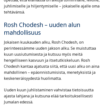
opettaa, että elämässä on aikoja toiminnalle, levolle,
juhlimiselle ja hiljentymiselle – jokaiselle ajalle oma
tehtävänsä.
Rosh Chodesh – uuden alun
mahdollisuus
Jokaisen kuukauden alku, Rosh Chodesh, on
perinteessämme uuden jakson alku. Se muistuttaa
kuun uusiutumisesta ja kutsuu myös meitä
hengelliseen kasvuun ja itsetutkiskeluun. Rosh
Chodesh kantaa ajatusta siitä, että uusi alku on aina
mahdollinen – epäonnistumisista, menetyksistä ja
keskeneräisyydestä huolimatta.
Uuden kuun juhlistaminen vahvistaa tietoisuutta
ajasta lahjana ja kutsuna elää tarkoituksellisesti
Jumalan edessä.