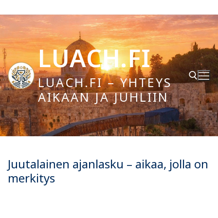
Hyppää
sisältöön
LUACH.FI
LUACH.FI – YHTEYS
AIKAAN JA JUHLIIN
Hae:
Juutalainen ajanlasku – aikaa, jolla on
merkitys