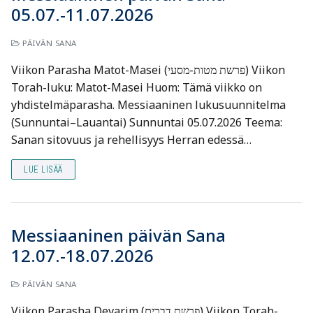
05.07.-11.07.2026
PÄIVÄN SANA
Viikon Parasha Matot-Masei (פרשת מטות-מסעי) Viikon
Torah-luku: Matot-Masei Huom: Tämä viikko on
yhdistelmäparasha. Messiaaninen lukusuunnitelma
(Sunnuntai–Lauantai) Sunnuntai 05.07.2026 Teema:
Sanan sitovuus ja rehellisyys Herran edessä…
LUE LISÄÄ
Messiaaninen päivän Sana
12.07.-18.07.2026
PÄIVÄN SANA
Viikon Parasha Devarim (פרשת דברים) Viikon Torah-