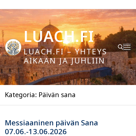
Hyppää
sisältöön
LUACH.FI
LUACH.FI – YHTEYS
AIKAAN JA JUHLIIN
Hae:
Kategoria:
Päivän sana
Messiaaninen päivän Sana
07.06.-13.06.2026