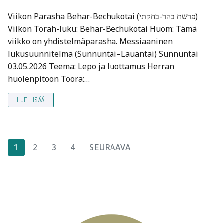
Viikon Parasha Behar-Bechukotai (פרשת בהר-בחקתי)
Viikon Torah-luku: Behar-Bechukotai Huom: Tämä
viikko on yhdistelmäparasha. Messiaaninen
lukusuunnitelma (Sunnuntai–Lauantai) Sunnuntai
03.05.2026 Teema: Lepo ja luottamus Herran
huolenpitoon Toora:…
LUE LISÄÄ
Artikkelien
1
2
3
4
SEURAAVA
sivutus