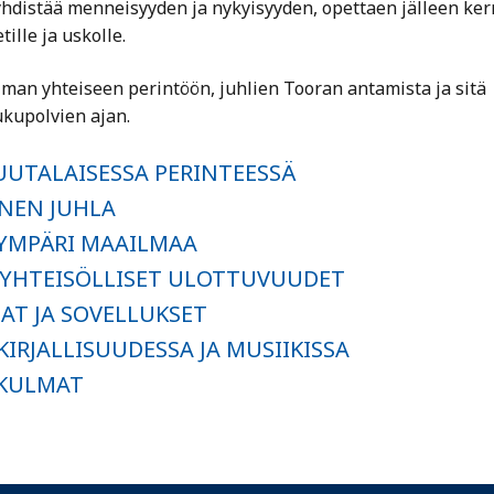
 yhdistää menneisyyden ja nykyisyyden, opettaen jälleen ker
tille ja uskolle.
lman yhteiseen perintöön, juhlien Tooran antamista ja sitä
ukupolvien ajan.
UUTALAISESSA PERINTEESSÄ
NEN JUHLA
YMPÄRI MAAILMAA
 YHTEISÖLLISET ULOTTUVUUDET
T JA SOVELLUKSET
KIRJALLISUUDESSA JA MUSIIKISSA
ÖKULMAT