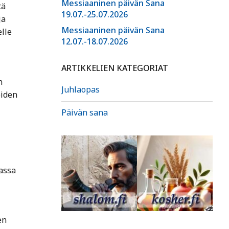
Messiaaninen päivän Sana
tä
19.07.-25.07.2026
ja
Messiaaninen päivän Sana
lle
12.07.-18.07.2026
ARTIKKELIEN KATEGORIAT
n
Juhlaopas
eiden
Päivän sana
assa
en