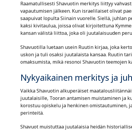
Raamatullisesti Shavuotin merkitys liittyy vahvas
vapautumisen jälkeen. Kun israelilaiset olivat pa
saapuivat lopulta Siinain vuorelle. Siellä, juhlan
kaksi kivitaulua, joissa olivat kirjoitettuna Kym
kansan välistä liittoa, joka oli juutalaisuuden peru
Shavuotilla luetaan usein Ruutin kirjaa, joka ker
uskon ja tuli osaksi juutalaista kansaa. Ruutin ta
omaksumista, mikä resonoi Shavuotin teemojen k
Nykyaikainen merkitys ja juh
Vaikka Shavuotin alkuperäiset maatalousliitännäis
juutalaisille, Tooran antamisen muistaminen ja k
korostuu opiskelu ja henkinen omistautuminen, ja 
perinteitä.
Shavuot muistuttaa juutalaisia heidän historiallis