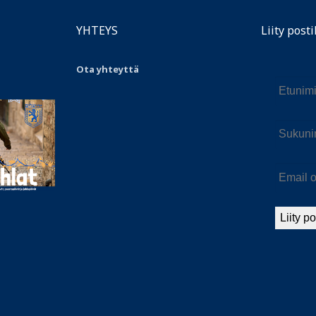
YHTEYS
Liity posti
Ota yhteyttä