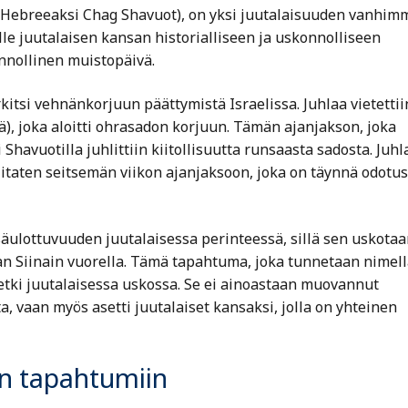
(Hebreeaksi Chag Shavuot), on yksi juutalaisuuden vanhim
älle juutalaisen kansan historialliseen ja uskonnolliseen
nnollinen muistopäivä.
itsi vehnänkorjuun päättymistä Israelissa. Juhlaa vietettii
ä), joka aloitti ohrasadon korjuun. Tämän ajanjakson, joka
avuotilla juhlittiin kiitollisuutta runsaasta sadosta. Juhl
iitaten seitsemän viikon ajanjaksoon, joka on täynnä odotus
äulottuvuuden juutalaisessa perinteessä, sillä sen uskotaa
an Siinain vuorella. Tämä tapahtuma, joka tunnetaan nimell
tki juutalaisessa uskossa. Se ei ainoastaan muovannut
a, vaan myös asetti juutalaiset kansaksi, jolla on yhteinen
in tapahtumiin