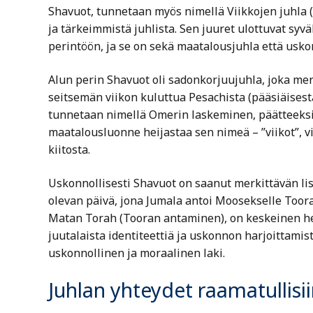
Shavuot, tunnetaan myös nimellä Viikkojen juhla 
ja tärkeimmistä juhlista. Sen juuret ulottuvat syv
perintöön, ja se on sekä maatalousjuhla että usko
Alun perin Shavuot oli sadonkorjuujuhla, joka merk
seitsemän viikon kuluttua Pesachista (pääsiäisest
tunnetaan nimellä Omerin laskeminen, päätteeksi Sh
maatalousluonne heijastaa sen nimeä – ”viikot”, v
kiitosta.
Uskonnollisesti Shavuot on saanut merkittävän lis
olevan päivä, jona Jumala antoi Moosekselle Toor
Matan Torah (Tooran antaminen), on keskeinen he
juutalaista identiteettiä ja uskonnon harjoittamist
uskonnollinen ja moraalinen laki.
Juhlan yhteydet raamatullisi