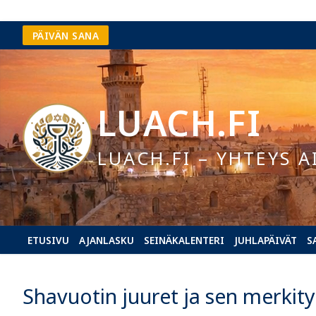
Hyppää
PÄIVÄN SANA
sisältöön
LUACH.FI
LUACH.FI – YHTEYS A
ETUSIVU
AJANLASKU
SEINÄKALENTERI
JUHLAPÄIVÄT
S
Shavuotin juuret ja sen merkity