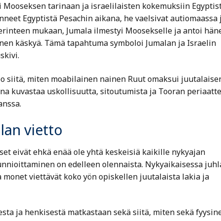
ti Mooseksen tarinaan ja israelilaisten kokemuksiin Egyptis
enneet Egyptistä Pesachin aikana, he vaelsivat autiomaassa 
 perinteen mukaan, Jumala ilmestyi Moosekselle ja antoi häne
menen käskyä. Tämä tapahtuma symboloi Jumalan ja Israelin
skivi.
too siitä, miten moabilainen nainen Ruut omaksui juutalaise
rina kuvastaa uskollisuutta, sitoutumista ja Tooran periaatt
anssa.
lan vietto
et eivät ehkä enää ole yhtä keskeisiä kaikille nykyajan
unnioittaminen on edelleen olennaista. Nykyaikaisessa juhl
monet viettävät koko yön opiskellen juutalaista lakia ja
esta ja henkisestä matkastaan sekä siitä, miten sekä fyysin