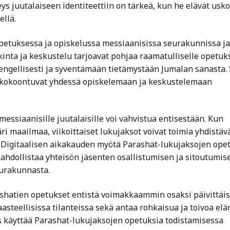
s juutalaiseen identiteettiin on tärkeä, kun he elävät usk
llä.
opetuksessa ja opiskelussa messiaanisissa seurakunnissa ja
inta ja keskustelu tarjoavat pohjaa raamatulliselle opetuks
hengellisesti ja syventämään tietämystään Jumalan sanasta.
t kokoontuvat yhdessä opiskelemaan ja keskustelemaan
ssiaanisille juutalaisille voi vahvistua entisestään. Kun
ri maailmaa, viikoittaiset lukujaksot voivat toimia yhdistäv
. Digitaalisen aikakauden myötä Parashat-lukujaksojen ope
mahdollistaa yhteisön jäsenten osallistumisen ja sitoutumis
eurakunnasta.
ashatien opetukset entistä voimakkaammin osaksi päivittäis
aasteellisissa tilanteissa sekä antaa rohkaisua ja toivoa el
ös käyttää Parashat-lukujaksojen opetuksia todistamisessa