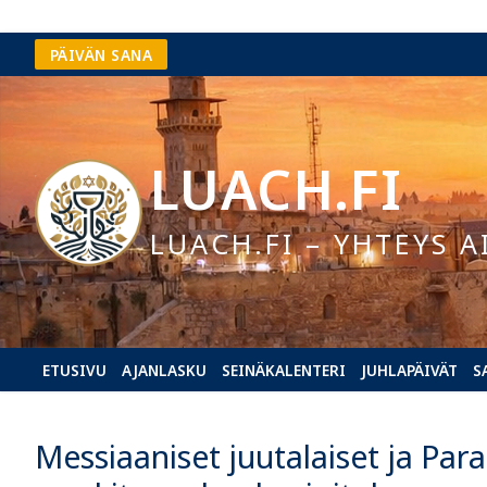
Hyppää
PÄIVÄN SANA
sisältöön
LUACH.FI
LUACH.FI – YHTEYS A
ETUSIVU
AJANLASKU
SEINÄKALENTERI
JUHLAPÄIVÄT
S
Messiaaniset juutalaiset ja Para