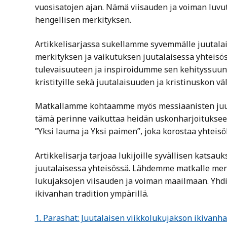
vuosisatojen ajan. Nämä viisauden ja voiman luvu
hengellisen merkityksen.
Artikkelisarjassa sukellamme syvemmälle juutala
merkityksen ja vaikutuksen juutalaisessa yhteis
tulevaisuuteen ja inspiroidumme sen kehityssuun
kristityille sekä juutalaisuuden ja kristinuskon väl
Matkallamme kohtaamme myös messiaanisten juuta
tämä perinne vaikuttaa heidän uskonharjoitukse
”Yksi lauma ja Yksi paimen”, joka korostaa yhteisöl
Artikkelisarja tarjoaa lukijoille syvällisen katsau
juutalaisessa yhteisössä. Lähdemme matkalle men
lukujaksojen viisauden ja voiman maailmaan. Yhdi
ikivanhan tradition ympärillä.
1. Parashat: Juutalaisen viikkolukujakson ikivanh