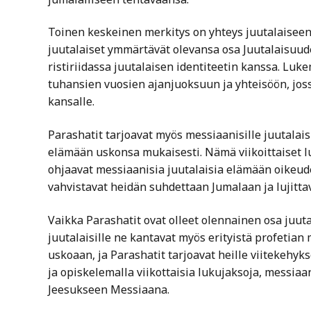
Toinen keskeinen merkitys on yhteys juutalaiseen 
juutalaiset ymmärtävät olevansa osa Juutalaisuude
ristiriidassa juutalaisen identiteetin kanssa. Luke
tuhansien vuosien ajanjuoksuun ja yhteisöön, jo
kansalle.
Parashatit tarjoavat myös messiaanisille juutalais
elämään uskonsa mukaisesti. Nämä viikoittaiset luk
ohjaavat messiaanisia juutalaisia ​​elämään oikeu
vahvistavat heidän suhdettaan Jumalaan ja lujitta
Vaikka Parashatit ovat olleet olennainen osa juuta
juutalaisille ne kantavat myös erityistä profetian
uskoaan, ja Parashatit tarjoavat heille viitekeh
ja opiskelemalla viikottaisia lukujaksoja, messiaan
Jeesukseen Messiaana.