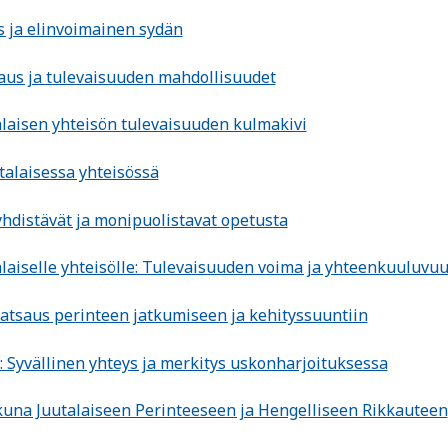
as ja elinvoimainen sydän
kaus ja tulevaisuuden mahdollisuudet
talaisen yhteisön tulevaisuuden kulmakivi
talaisessa yhteisössä
yhdistävät ja monipuolistavat opetusta
alaiselle yhteisölle: Tulevaisuuden voima ja yhteenkuuluvu
katsaus perinteen jatkumiseen ja kehityssuuntiin
t: Syvällinen yhteys ja merkitys uskonharjoituksessa
Ikkuna Juutalaiseen Perinteeseen ja Hengelliseen Rikkauteen