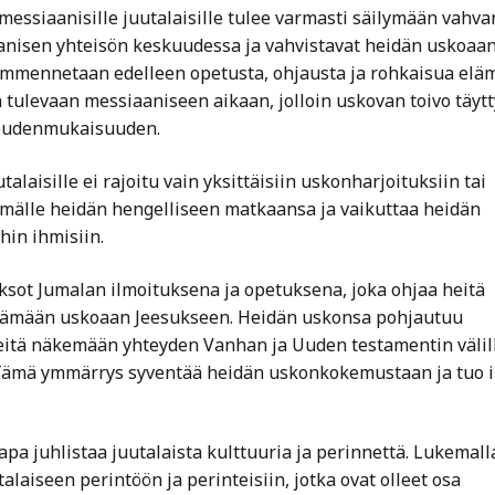
essiaanisille juutalaisille tulee varmasti säilymään vahva
anisen yhteisön keskuudessa ja vahvistavat heidän uskoaa
ammennetaan edelleen opetusta, ohjausta ja rohkaisua elä
ulevaan messiaaniseen aikaan, jolloin uskovan toivo täytt
keudenmukaisuuden.
laisille ei rajoitu vain yksittäisiin uskonharjoituksiin tai
mmälle heidän hengelliseen matkaansa ja vaikuttaa heidän
hin ihmisiin.
ksot Jumalan ilmoituksena ja opetuksena, joka ohjaa heitä
ämään uskoaan Jeesukseen. Heidän uskonsa pohjautuu
 heitä näkemään yhteyden Vanhan ja Uuden testamentin välil
 Tämä ymmärrys syventää heidän uskonkokemustaan ja tuo i
apa juhlistaa juutalaista kulttuuria ja perinnettä. Lukemall
alaiseen perintöön ja perinteisiin, jotka ovat olleet osa