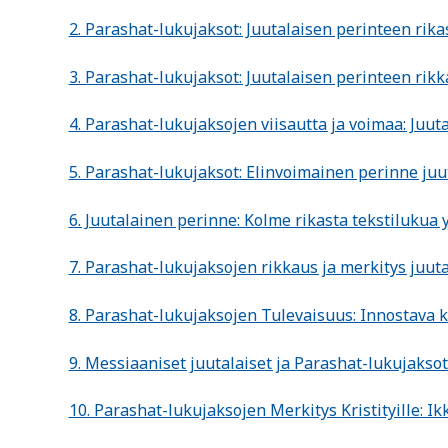
2. Parashat-lukujaksot: Juutalaisen perinteen rik
3. Parashat-lukujaksot: Juutalaisen perinteen rik
4. Parashat-lukujaksojen viisautta ja voimaa: Juu
5. Parashat-lukujaksot: Elinvoimainen perinne juu
6. Juutalainen perinne: Kolme rikasta tekstilukua 
7. Parashat-lukujaksojen rikkaus ja merkitys juut
8. Parashat-lukujaksojen Tulevaisuus: Innostava 
9. Messiaaniset juutalaiset ja Parashat-lukujakso
10. Parashat-lukujaksojen Merkitys Kristityille: 