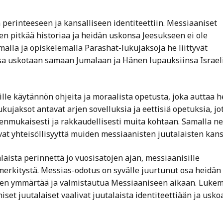
perinteeseen ja kansalliseen identiteettiin. Messiaaniset
n pitkää historiaa ja heidän uskonsa Jeesukseen ei ole
malla ja opiskelemalla Parashat-lukujaksoja he liittyvät
ssa uskotaan samaan Jumalaan ja Hänen lupauksiinsa Israel
ille käytännön ohjeita ja moraalista opetusta, joka auttaa h
ujaksot antavat arjen sovelluksia ja eettisiä opetuksia, jo
denmukaisesti ja rakkaudellisesti muita kohtaan. Samalla ne
vat yhteisöllisyyttä muiden messiaanisten juutalaisten kans
laista perinnettä jo vuosisatojen ajan, messiaanisille
 merkitystä. Messias-odotus on syvälle juurtunut osa heidän
yksen ymmärtää ja valmistautua Messiaaniseen aikaan. Lukem
iset juutalaiset vaalivat juutalaista identiteettiään ja usk