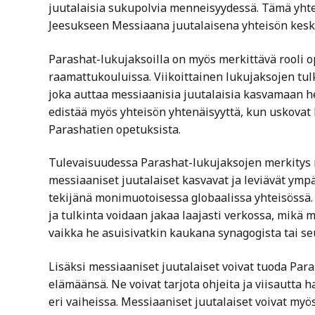
juutalaisia sukupolvia menneisyydessä. Tämä yhtey
Jeesukseen Messiaana juutalaisena yhteisön keske
Parashat-lukujaksoilla on myös merkittävä rooli 
raamattukouluissa. Viikoittainen lukujaksojen tulk
joka auttaa messiaanisia juutalaisia ​​kasvamaan 
edistää myös yhteisön yhtenäisyyttä, kun uskova
Parashatien opetuksista.
Tulevaisuudessa Parashat-lukujaksojen merkitys me
messiaaniset juutalaiset kasvavat ja leviävät ympä
tekijänä monimuotoisessa globaalissa yhteisössä
ja tulkinta voidaan jakaa laajasti verkossa, mikä 
vaikka he asuisivatkin kaukana synagogista tai s
Lisäksi messiaaniset juutalaiset voivat tuoda Par
elämäänsä. Ne voivat tarjota ohjeita ja viisautta h
eri vaiheissa. Messiaaniset juutalaiset voivat my