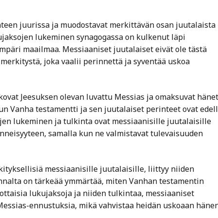
nteen juurissa ja muodostavat merkittävän osan juutalaista
ukujaksojen lukeminen synagogassa on kulkenut läpi
ympäri maailmaa. Messiaaniset juutalaiset eivät ole tästä
ä merkitystä, joka vaalii perinnettä ja syventää uskoa
uskovat Jeesuksen olevan luvattu Messias ja omaksuvat häne
n Vanha testamentti ja sen juutalaiset perinteet ovat edel
en lukeminen ja tulkinta ovat messiaanisille juutalaisille
enneisyyteen, samalla kun ne valmistavat tulevaisuuden
tyksellisiä messiaanisille juutalaisille, liittyy niiden
nnalta on tärkeää ymmärtää, miten Vanhan testamentin
ttaisia lukujaksoja ja niiden tulkintaa, messiaaniset
 Messias-ennustuksia, mikä vahvistaa heidän uskoaan häne