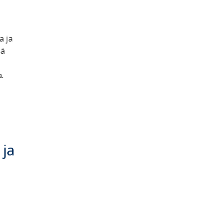
a ja
sä
.
 ja