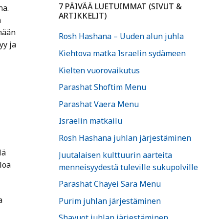
7 PÄIVÄÄ LUETUIMMAT (SIVUT &
na.
ARTIKKELIT)
n
mään
Rosh Hashana – Uuden alun juhla
yy ja
Kiehtova matka Israelin sydämeen
Kielten vuorovaikutus
Parashat Shoftim Menu
Parashat Vaera Menu
Israelin matkailu
Rosh Hashana juhlan järjestäminen
lä
Juutalaisen kulttuurin aarteita
loa
menneisyydestä tuleville sukupolville
Parashat Chayei Sara Menu
a
Purim juhlan järjestäminen
Shavuot juhlan järjestäminen