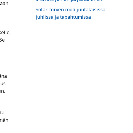
oaan
Sofar-torven rooli juutalaisissa
juhlissa ja tapahtumissa
elle,
 Se
änä
tus
en,
tä
ämän