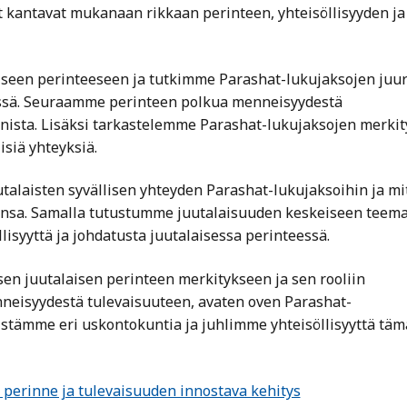
t kantavat mukanaan rikkaan perinteen, yhteisöllisyyden ja
iseen perinteeseen ja tutkimme Parashat-lukujaksojen juur
össä. Seuraamme perinteen polkua menneisyydestä
nista. Lisäksi tarkastelemme Parashat-lukujaksojen merkit
isiä yhteyksiä.
laisten syvällisen yhteyden Parashat-lukujaksoihin ja mi
ensa. Samalla tutustumme juutalaisuuden keskeiseen teem
lisyyttä ja johdatusta juutalaisessa perinteessä.
ksen juutalaisen perinteen merkitykseen ja sen rooliin
neisyydestä tulevaisuuteen, avaten oven Parashat-
stämme eri uskontokuntia ja juhlimme yhteisöllisyyttä tä
a perinne ja tulevaisuuden innostava kehitys