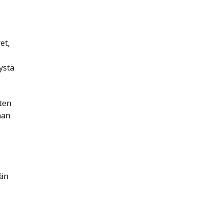
et,
ystä
ten
aan
män