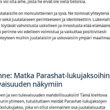
voi olla aihe, josta he eivät ole vielä tietoisia.
talaisille on moniulotteinen ja syvä. Ne toimivat yhteytenä
sekä juutalaiseen perinteeseen ja identiteettiin. Lukemall
 löytävät vahvistusta uskolleen ja innostusta elää elämään
erinne voi edelleen voimistua ja vaikuttaa positiivisesti
teyteen muihin juutalaisiin ja uskovaisiin ympäri maailmaa
ne: Matka Parashat-lukujaksoihin
evaisuuden näkymiin
een ja sen tulevaisuuden mahdollisuuksiin! Tämä kiehtova
ttuurin ytimeen, tutustuttaen meidät Parashat-lukujaksojen
kolukujakso, joka on ollut olennainen osa juutalaisuutta