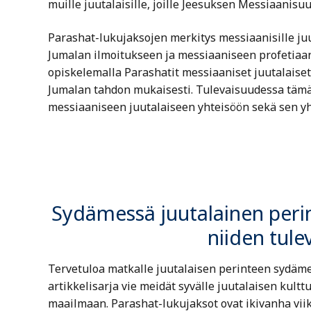
muille juutalaisille, joille Jeesuksen Messiaanisuus 
Parashat-lukujaksojen merkitys messiaanisille juu
Jumalan ilmoitukseen ja messiaaniseen profetiaan 
opiskelemalla Parashatit messiaaniset juutalaiset
Jumalan tahdon mukaisesti. Tulevaisuudessa tämä p
messiaaniseen juutalaiseen yhteisöön sekä sen yh
Sydämessä juutalainen perin
niiden tul
Tervetuloa matkalle juutalaisen perinteen sydäm
artikkelisarja vie meidät syvälle juutalaisen kul
maailmaan. Parashat-lukujaksot ovat ikivanha viik