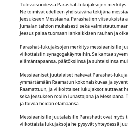
Tulevaisuudessa Parashat-lukujaksojen merkitys m
Ne toimivat edelleen yhdistävänä tekijänä messia
Jeesukseen Messiaana. Parashatien viisauksista 
Jumalan tahdon mukaisesti sekä valmistautumaan t
Jeesus palaa tuomaan iankaikkisen rauhan ja oi
Parashat-lukujaksojen merkitys messiaanisille juuta
viikottaisiin synagogakäynteihin. Se kantaa syve
elämäntapaansa, päätöksiinsä ja suhteisiinsa mui
Messiaaniset juutalaiset näkevät Parashat-lukuja
ymmärtämään Raamatun kokonaiskuvaa ja syvent
Raamattuun, ja viikoittaiset lukujaksot auttavat
sekä Jeesuksen roolin lunastajana ja Messiaana.
ja toivoa heidän elämäänsä.
Messiaanisille juutalaisille Parashatit ovat myös t
viikottaisia lukujaksoja he pysyvät yhteydessä juut