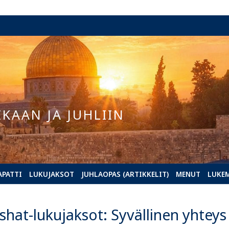
IKAAN JA JUHLIIN
APATTI
LUKUJAKSOT
JUHLAOPAS (ARTIKKELIT)
MENUT
LUKE
shat-lukujaksot: Syvällinen yhteys