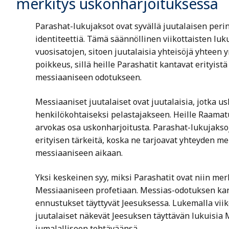
merkitys uskonharjoituksessa
Parashat-lukujaksot ovat syvällä juutalaisen peri
identiteettiä. Tämä säännöllinen viikottaisten l
vuosisatojen, sitoen juutalaisia yhteisöjä yhteen 
poikkeus, sillä heille Parashatit kantavat erityist
messiaaniseen odotukseen.
Messiaaniset juutalaiset ovat juutalaisia, jotka 
henkilökohtaiseksi pelastajakseen. Heille Raamatu
arvokas osa uskonharjoitusta. Parashat-lukujaksoj
erityisen tärkeitä, koska ne tarjoavat yhteyden m
messiaaniseen aikaan.
Yksi keskeinen syy, miksi Parashatit ovat niin merki
Messiaaniseen profetiaan. Messias-odotuksen ka
ennustukset täyttyvät Jeesuksessa. Lukemalla viiko
juutalaiset näkevät Jeesuksen täyttävän lukuisia
jumalalliseen tehtäväänsä.