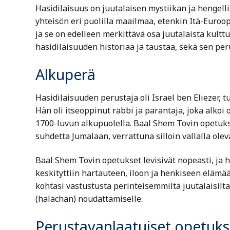
Hasidilaisuus on juutalaisen mystiikan ja hengelli
yhteisön eri puolilla maailmaa, etenkin Itä-Euroo
ja se on edelleen merkittävä osa juutalaista kultt
hasidilaisuuden historiaa ja taustaa, sekä sen per
Alkuperä
Hasidilaisuuden perustaja oli Israel ben Eliezer,
Hän oli itseoppinut rabbi ja parantaja, joka alko
1700-luvun alkupuolella. Baal Shem Tovin opetukse
suhdetta Jumalaan, verrattuna silloin vallalla ole
Baal Shem Tovin opetukset levisivät nopeasti, ja hä
keskityttiin hartauteen, iloon ja henkiseen elämää
kohtasi vastustusta perinteisemmiltä juutalaisilta
(halachan) noudattamiselle.
Perustavanlaatuiset opetuks