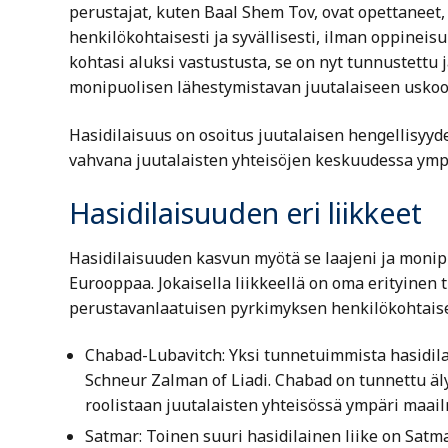
perustajat, kuten Baal Shem Tov, ovat opettaneet,
henkilökohtaisesti ja syvällisesti, ilman oppineis
kohtasi aluksi vastustusta, se on nyt tunnustettu j
monipuolisen lähestymistavan juutalaiseen uskoo
Hasidilaisuus on osoitus juutalaisen hengellisyy
vahvana juutalaisten yhteisöjen keskuudessa ymp
Hasidilaisuuden eri liikkeet
Hasidilaisuuden kasvun myötä se laajeni ja monipuoli
Eurooppaa. Jokaisella liikkeellä on oma erityinen 
perustavanlaatuisen pyrkimyksen henkilökohtaise
Chabad-Lubavitch: Yksi tunnetuimmista hasidilai
Schneur Zalman of Liadi. Chabad on tunnettu äly
roolistaan juutalaisten yhteisössä ympäri maai
Satmar: Toinen suuri hasidilainen liike on Satma