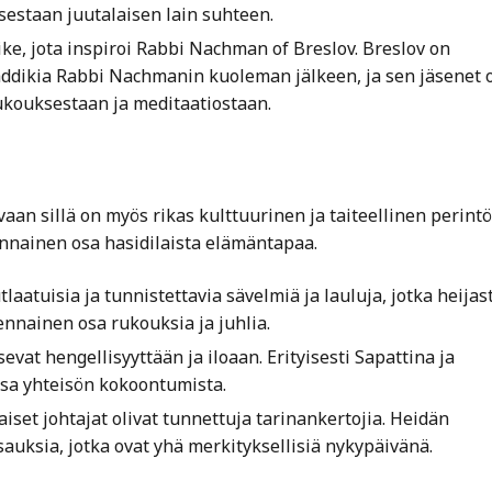
sestaan juutalaisen lain suhteen.
ike, jota inspiroi Rabbi Nachman of Breslov. Breslov on
tzaddikia Rabbi Nachmanin kuoleman jälkeen, ja sen jäsenet 
ukouksestaan ja meditaatiostaan.
vaan sillä on myös rikas kulttuurinen ja taiteellinen perintö
lennainen osa hasidilaista elämäntapaa.
aatuisia ja tunnistettavia sävelmiä ja lauluja, jotka heijas
lennainen osa rukouksia ja juhlia.
sevat hengellisyyttään ja iloaan. Erityisesti Sapattina ja
osa yhteisön kokoontumista.
set johtajat olivat tunnettuja tarinankertojia. Heidän
auksia, jotka ovat yhä merkityksellisiä nykypäivänä.