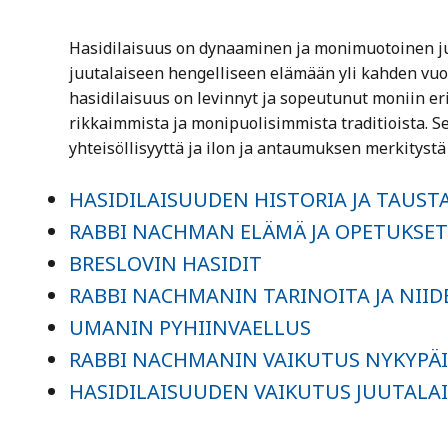
Hasidilaisuus on dynaaminen ja monimuotoinen juu
juutalaiseen hengelliseen elämään yli kahden vuos
hasidilaisuus on levinnyt ja sopeutunut moniin er
rikkaimmista ja monipuolisimmista traditioista. 
yhteisöllisyyttä ja ilon ja antaumuksen merkityst
HASIDILAISUUDEN HISTORIA JA TAUST
RABBI NACHMAN ELÄMÄ JA OPETUKSET
BRESLOVIN HASIDIT
RABBI NACHMANIN TARINOITA JA NIID
UMANIN PYHIINVAELLUS
RABBI NACHMANIN VAIKUTUS NYKYPÄ
HASIDILAISUUDEN VAIKUTUS JUUTALAI