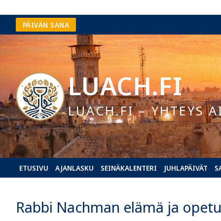
Hyppää
PÄIVÄN SANA
sisältöön
LUACH.FI
LUACH.FI – YHTEYS A
ETUSIVU
AJANLASKU
SEINÄKALENTERI
JUHLAPÄIVÄT
S
Rabbi Nachman elämä ja opetu