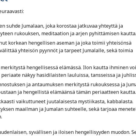
euraavasti:
en suhde Jumalaan, joka korostaa jatkuvaa yhteyttä ja
teyteen rukouksen, meditaation ja arjen pyhittämisen kautta
nut korkean hengellisen aseman ja joka toimii yhteisönsä
älittää yhteisön pyynnöt ja tarpeet Jumalalle, sekä toimia
n merkitystä hengellisessä elämässä. Ilon kautta ihminen vo
eriaate näkyy hasidilaisten lauluissa, tansseissa ja juhlis
 innostuksen ja antaumuksen merkitystä rukouksessa ja Jum
ustaan ja hengellistä elämäänsä tämän periaatteen kautta.
aasti vaikuttuneet juutalaisesta mystiikasta, kabbalasta.
tyksen maailman ja Jumalan suhteelle, sekä tarjoaa menete
.
udenlaisen, syvällisen ja iloisen hengellisyyden muodon. S