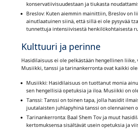
konservatiivisuudestaan ja tiukasta noudattami
Breslov: Kuten aiemmin mainittiin, Breslov on li
ainutlaatuinen siinä, että sillä ei ole pysyvää 
tunnettuja intensiivisestä henkilökohtaisesta r
Kulttuuri ja perinne
Hasidilaisuus ei ole pelkästään hengellinen liike, 
Musiikki, tanssi ja tarinankerronta ovat kaikki o
Musiikki: Hasidilaisuus on tuottanut monia ainutl
sen hengellisiä opetuksia ja iloa. Musiikki on o
Tanssi: Tanssi on toinen tapa, jolla hasidit ilmai
juutalaisten juhlapyhinä tanssi on olennainen 
Tarinankerronta: Baal Shem Tov ja muut hasidilai
kertomuksensa sisältävät usein opetuksia ja viis