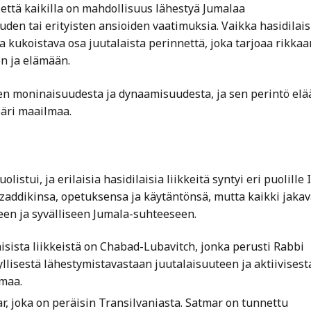
 että kaikilla on mahdollisuus lähestyä Jumalaa
uuden tai erityisten ansioiden vaatimuksia. Vaikka hasidilai
a kukoistava osa juutalaista perinnettä, joka tarjoaa rikkaa
n ja elämään.
den moninaisuudesta ja dynaamisuudesta, ja sen perintö elä
äri maailmaa.
stui, ja erilaisia hasidilaisia liikkeitä syntyi eri puolille I
tzaddikinsa, opetuksensa ja käytäntönsä, mutta kaikki jakav
en ja syvälliseen Jumala-suhteeseen.
sista liikkeistä on Chabad-Lubavitch, jonka perusti Rabbi
llisestä lähestymistavastaan juutalaisuuteen ja aktiivisest
lmaa.
r, joka on peräisin Transilvaniasta. Satmar on tunnettu