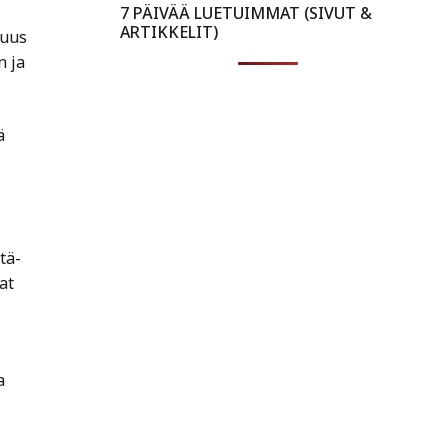
7 PÄIVÄÄ LUETUIMMAT (SIVUT &
ARTIKKELIT)
suus
n ja
ä
tä-
at
a