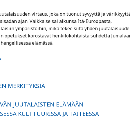
talaisuuden virtaus, joka on tuonut syvyyttä ja värikkyytt
isadan ajan. Vaikka se sai alkunsa Itä-Euroopasta,
ilaisiin ympäristöihin, mikä tekee siitä yhden juutalaisuude
Sen opetukset korostavat henkilökohtaista suhdetta Jumalaa
ä hengellisessä elämässä.
A
EN MERKITYKSIÄ
IVÄN JUUTALAISTEN ELÄMÄÄN
SESSA KULTTUURISSA JA TAITEESSA