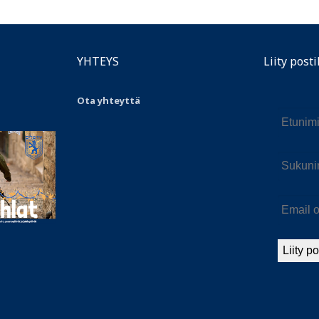
YHTEYS
Liity posti
Ota yhteyttä