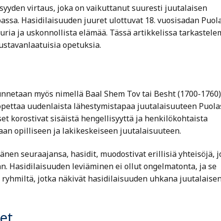
syyden virtaus, joka on vaikuttanut suuresti juutalaisen
passa. Hasidilaisuuden juuret ulottuvat 18. vuosisadan Puol
uuria ja uskonnollista elämää. Tässä artikkelissa tarkastel
ustavanlaatuisia opetuksia.
 tunnetaan myös nimellä Baal Shem Tov tai Besht (1700-1760)
i opettaa uudenlaista lähestymistapaa juutalaisuuteen Puola
t korostivat sisäistä hengellisyyttä ja henkilökohtaista
vaan opilliseen ja lakikeskeiseen juutalaisuuteen.
nen seuraajansa, hasidit, muodostivat erillisiä yhteisöjä, j
n. Hasidilaisuuden leviäminen ei ollut ongelmatonta, ja se
 ryhmiltä, jotka näkivät hasidilaisuuden uhkana juutalaisen
et