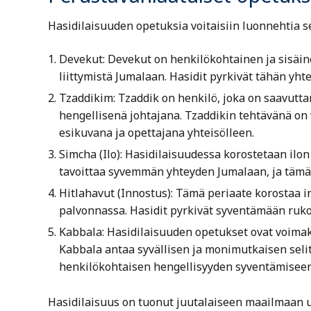
Hasidilaisuuden opetuksia voitaisiin luonnehtia s
Devekut: Devekut on henkilökohtainen ja sisäin
liittymistä Jumalaan. Hasidit pyrkivät tähän yh
Tzaddikim: Tzaddik on henkilö, joka on saavutta
hengellisenä johtajana. Tzaddikin tehtävänä on v
esikuvana ja opettajana yhteisölleen.
Simcha (Ilo): Hasidilaisuudessa korostetaan ilo
tavoittaa syvemmän yhteyden Jumalaan, ja tämä p
Hitlahavut (Innostus): Tämä periaate korostaa
palvonnassa. Hasidit pyrkivät syventämään ruko
Kabbala: Hasidilaisuuden opetukset ovat voimakk
Kabbala antaa syvällisen ja monimutkaisen seli
henkilökohtaisen hengellisyyden syventämiseen
Hasidilaisuus on tuonut juutalaiseen maailmaan u