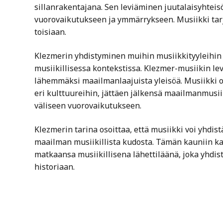
sillanrakentajana. Sen leviäminen juutalaisyhteis
vuorovaikutukseen ja ymmärrykseen. Musiikki tarjo
toisiaan.
Klezmerin yhdistyminen muihin musiikkityyleihin 
musiikillisessa kontekstissa. Klezmer-musiikin le
lähemmäksi maailmanlaajuista yleisöä. Musiikki o
eri kulttuureihin, jättäen jälkensä maailmanmusi
väliseen vuorovaikutukseen.
Klezmerin tarina osoittaa, että musiikki voi yhdis
maailman musiikillista kudosta. Tämän kauniin k
matkaansa musiikillisena lähettiläänä, joka yhdis
historiaan.