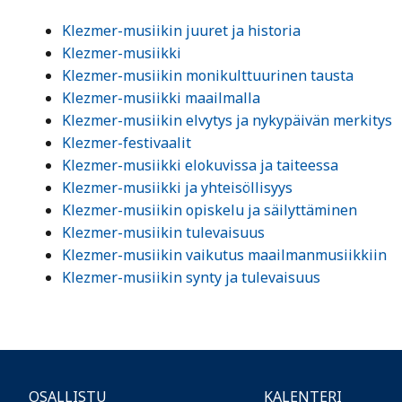
Klezmer-musiikin juuret ja historia
Klezmer-musiikki
Klezmer-musiikin monikulttuurinen tausta
Klezmer-musiikki maailmalla
Klezmer-musiikin elvytys ja nykypäivän merkitys
Klezmer-festivaalit
Klezmer-musiikki elokuvissa ja taiteessa
Klezmer-musiikki ja yhteisöllisyys
Klezmer-musiikin opiskelu ja säilyttäminen
Klezmer-musiikin tulevaisuus
Klezmer-musiikin vaikutus maailmanmusiikkiin
Klezmer-musiikin synty ja tulevaisuus
OSALLISTU
KALENTERI