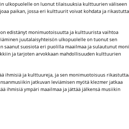
ön ulkopuolelle on luonut tilaisuuksia kulttuurien väliseen
aa paikan, jossa eri kulttuurit voivat kohdata ja rikastutt
on edistänyt monimuotoisuutta ja kulttuurista vaihtoa
viäminen juutalaisyhteisön ulkopuolelle on tuonut sen
n saanut suosiota eri puolilla maailmaa ja sulautunut moni
ikkiin ja tarjoten arvokkaan mahdollisuuden kulttuurien
tää ihmisiä ja kulttuureja, ja sen monimuotoisuus rikastutta
ansanmusiikin jatkuvan leviämisen myötä klezmer jatkaa
tää ihmisiä ympäri maailmaa ja jättää jälkensä musiikin