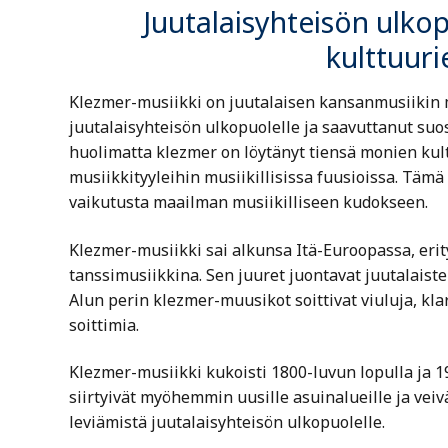
Juutalaisyhteisön ulkop
kulttuuri
Klezmer-musiikki on juutalaisen kansanmusiikin m
juutalaisyhteisön ulkopuolelle ja saavuttanut suo
huolimatta klezmer on löytänyt tiensä monien kul
musiikkityyleihin musiikillisissa fuusioissa. Tämä
vaikutusta maailman musiikilliseen kudokseen.
Klezmer-musiikki sai alkunsa Itä-Euroopassa, erity
tanssimusiikkina. Sen juuret juontavat juutalaisten
Alun perin klezmer-muusikot soittivat viuluja, kla
soittimia.
Klezmer-musiikki kukoisti 1800-luvun lopulla ja 
siirtyivät myöhemmin uusille asuinalueille ja ve
leviämistä juutalaisyhteisön ulkopuolelle.