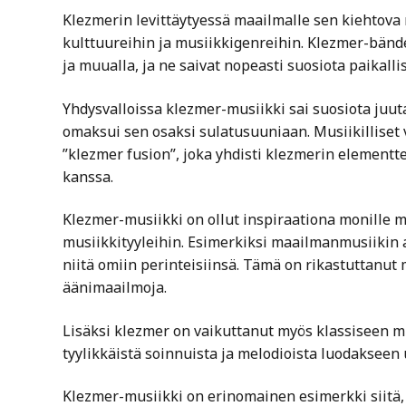
Klezmerin levittäytyessä maailmalle sen kiehtova 
kulttuureihin ja musiikkigenreihin. Klezmer-bände
ja muualla, ja ne saivat nopeasti suosiota paikalli
Yhdysvalloissa klezmer-musiikki sai suosiota juu
omaksui sen osaksi sulatusuuniaan. Musiikilliset v
”klezmer fusion”, joka yhdisti klezmerin elementte
kanssa.
Klezmer-musiikki on ollut inspiraationa monille m
musiikkityyleihin. Esimerkiksi maailmanmusiikin a
niitä omiin perinteisiinsä. Tämä on rikastuttanut 
äänimaailmoja.
Lisäksi klezmer on vaikuttanut myös klassiseen m
tyylikkäistä soinnuista ja melodioista luodakseen 
Klezmer-musiikki on erinomainen esimerkki siitä, 