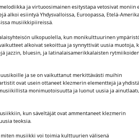
melodiikka ja virtuoosimainen esitystapa vetosivat moniin e
jä alkoi esiintyä Yhdysvalloissa, Euroopassa, Etelä-Amerik
sissa musiikkipiireissä.
talaisyhteisön ulkopuolella, kun monikulttuurinen ympärist
aikutteet alkoivat sekoittua ja synnyttivät uusia muotoja, 
jä jazzin, bluesin, ja latinalaisamerikkalaisten rytmiikoide
uusikoille ja se on vaikuttanut merkittävästi muihin
rtistit ovat usein ottaneet klezmerin elementtejä ja yhdist
musiikillista monimuotoisuutta ja luonut uusia ja ainutlaatu
usiikkiin, kun säveltäjät ovat ammentaneet klezmerin
uusia teoksia.
miten musiikki voi toimia kulttuurien välisenä