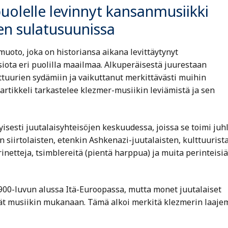
uolelle levinnyt kansanmusiikki
en sulatusuunissa
uoto, joka on historiansa aikana levittäytynyt
siota eri puolilla maailmaa. Alkuperäisestä juurestaan
ttuurien sydämiin ja vaikuttanut merkittävästi muihin
 artikkeli tarkastelee klezmer-musiikin leviämistä ja sen
isesti juutalaisyhteisöjen keskuudessa, joissa se toimi juhl
 siirtolaisten, etenkin Ashkenazi-juutalaisten, kulttuurista
rinetteja, tsimblereitä (pientä harppua) ja muita perinteisiä
1900-luvun alussa Itä-Euroopassa, mutta monet juutalaiset
ivät musiikin mukanaan. Tämä alkoi merkitä klezmerin laaj