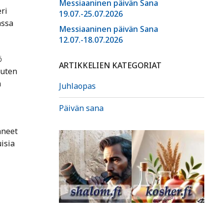
Messiaaninen päivän Sana
ri
19.07.-25.07.2026
assa
Messiaaninen päivän Sana
12.07.-18.07.2026
ö
ARTIKKELIEN KATEGORIAT
kuten
n
Juhlaopas
Päivän sana
äneet
isia