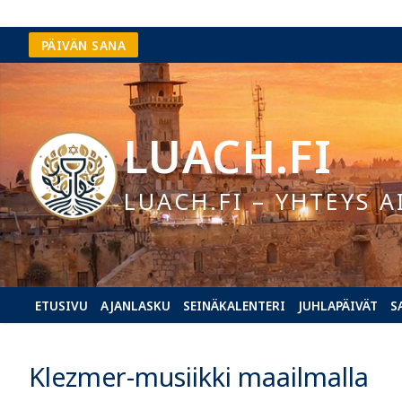
Hyppää
PÄIVÄN SANA
sisältöön
LUACH.FI
LUACH.FI – YHTEYS A
ETUSIVU
AJANLASKU
SEINÄKALENTERI
JUHLAPÄIVÄT
S
Klezmer-musiikki maailmalla