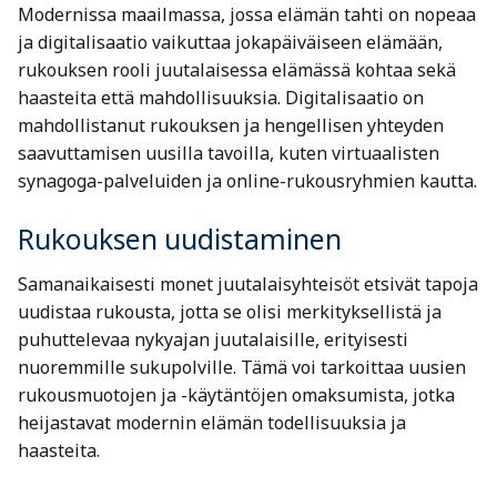
Modernissa maailmassa, jossa elämän tahti on nopeaa
ja digitalisaatio vaikuttaa jokapäiväiseen elämään,
rukouksen rooli juutalaisessa elämässä kohtaa sekä
haasteita että mahdollisuuksia. Digitalisaatio on
mahdollistanut rukouksen ja hengellisen yhteyden
saavuttamisen uusilla tavoilla, kuten virtuaalisten
synagoga-palveluiden ja online-rukousryhmien kautta.
Rukouksen uudistaminen
Samanaikaisesti monet juutalaisyhteisöt etsivät tapoja
uudistaa rukousta, jotta se olisi merkityksellistä ja
puhuttelevaa nykyajan juutalaisille, erityisesti
nuoremmille sukupolville. Tämä voi tarkoittaa uusien
rukousmuotojen ja -käytäntöjen omaksumista, jotka
heijastavat modernin elämän todellisuuksia ja
haasteita.