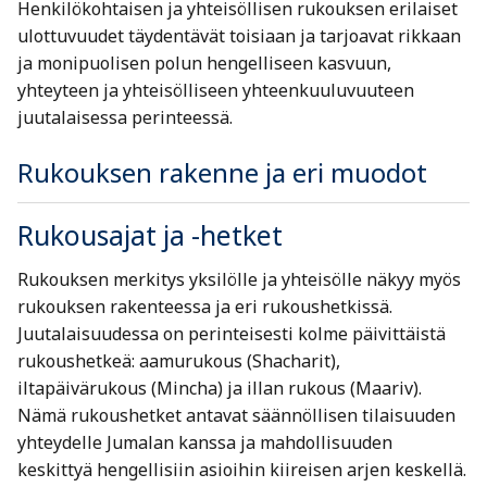
Henkilökohtaisen ja yhteisöllisen rukouksen erilaiset
ulottuvuudet täydentävät toisiaan ja tarjoavat rikkaan
ja monipuolisen polun hengelliseen kasvuun,
yhteyteen ja yhteisölliseen yhteenkuuluvuuteen
juutalaisessa perinteessä.
Rukouksen rakenne ja eri muodot
Rukousajat ja -hetket
Rukouksen merkitys yksilölle ja yhteisölle näkyy myös
rukouksen rakenteessa ja eri rukoushetkissä.
Juutalaisuudessa on perinteisesti kolme päivittäistä
rukoushetkeä: aamurukous (Shacharit),
iltapäivärukous (Mincha) ja illan rukous (Maariv).
Nämä rukoushetket antavat säännöllisen tilaisuuden
yhteydelle Jumalan kanssa ja mahdollisuuden
keskittyä hengellisiin asioihin kiireisen arjen keskellä.