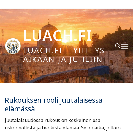
Hyppää
sisältöön
LUACH.FI
LUACH.FI – YHTEYS
AIKAAN JA JUHLIIN
Hae:
Rukouksen rooli juutalaisessa
elämässä
Juutalaisuudessa rukous on keskeinen osa
uskonnollista ja henkistä elämää. Se on aika, jolloin