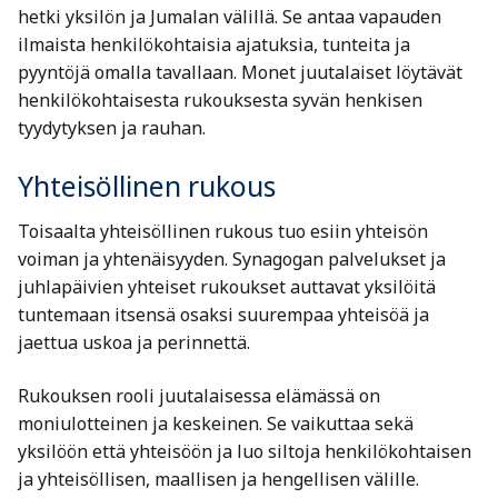
hetki yksilön ja Jumalan välillä. Se antaa vapauden
ilmaista henkilökohtaisia ajatuksia, tunteita ja
pyyntöjä omalla tavallaan. Monet juutalaiset löytävät
henkilökohtaisesta rukouksesta syvän henkisen
tyydytyksen ja rauhan.
Yhteisöllinen rukous
Toisaalta yhteisöllinen rukous tuo esiin yhteisön
voiman ja yhtenäisyyden. Synagogan palvelukset ja
juhlapäivien yhteiset rukoukset auttavat yksilöitä
tuntemaan itsensä osaksi suurempaa yhteisöä ja
jaettua uskoa ja perinnettä.
Rukouksen rooli juutalaisessa elämässä on
moniulotteinen ja keskeinen. Se vaikuttaa sekä
yksilöön että yhteisöön ja luo siltoja henkilökohtaisen
ja yhteisöllisen, maallisen ja hengellisen välille.