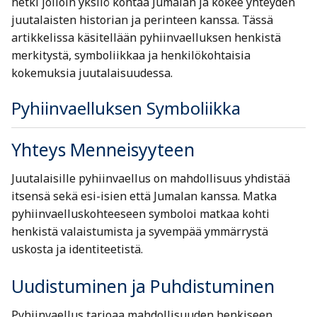
hetki jolloin yksilö kohtaa Jumalan ja kokee yhteyden
juutalaisten historian ja perinteen kanssa. Tässä
artikkelissa käsitellään pyhiinvaelluksen henkistä
merkitystä, symboliikkaa ja henkilökohtaisia
kokemuksia juutalaisuudessa.
Pyhiinvaelluksen Symboliikka
Yhteys Menneisyyteen
Juutalaisille pyhiinvaellus on mahdollisuus yhdistää
itsensä sekä esi-isien että Jumalan kanssa. Matka
pyhiinvaelluskohteeseen symboloi matkaa kohti
henkistä valaistumista ja syvempää ymmärrystä
uskosta ja identiteetistä.
Uudistuminen ja Puhdistuminen
Pyhiinvaellus tarjoaa mahdollisuuden henkiseen