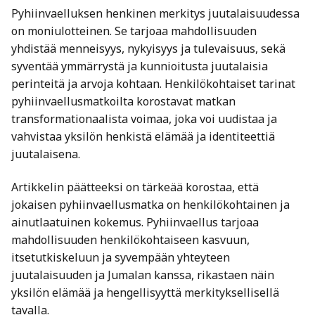
Pyhiinvaelluksen henkinen merkitys juutalaisuudessa
on moniulotteinen. Se tarjoaa mahdollisuuden
yhdistää menneisyys, nykyisyys ja tulevaisuus, sekä
syventää ymmärrystä ja kunnioitusta juutalaisia
perinteitä ja arvoja kohtaan. Henkilökohtaiset tarinat
pyhiinvaellusmatkoilta korostavat matkan
transformationaalista voimaa, joka voi uudistaa ja
vahvistaa yksilön henkistä elämää ja identiteettiä
juutalaisena.
Artikkelin päätteeksi on tärkeää korostaa, että
jokaisen pyhiinvaellusmatka on henkilökohtainen ja
ainutlaatuinen kokemus. Pyhiinvaellus tarjoaa
mahdollisuuden henkilökohtaiseen kasvuun,
itsetutkiskeluun ja syvempään yhteyteen
juutalaisuuden ja Jumalan kanssa, rikastaen näin
yksilön elämää ja hengellisyyttä merkityksellisellä
tavalla.