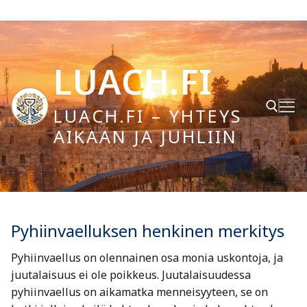
Hyppää
sisältöön
LUACH.FI
LUACH.FI – YHTEYS
AIKAAN JA JUHLIIN
Hae:
Pyhiinvaelluksen henkinen merkitys
Pyhiinvaellus on olennainen osa monia uskontoja, ja
juutalaisuus ei ole poikkeus. Juutalaisuudessa
pyhiinvaellus on aikamatka menneisyyteen, se on