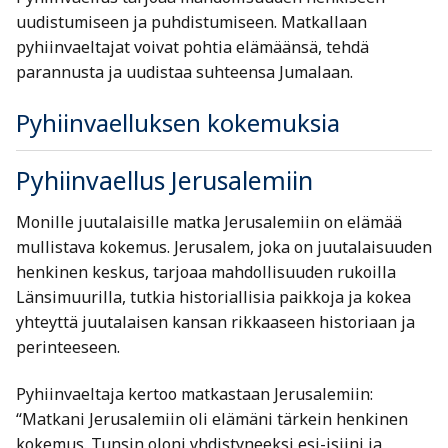
uudistumiseen ja puhdistumiseen. Matkallaan
pyhiinvaeltajat voivat pohtia elämäänsä, tehdä
parannusta ja uudistaa suhteensa Jumalaan.
Pyhiinvaelluksen kokemuksia
Pyhiinvaellus Jerusalemiin
Monille juutalaisille matka Jerusalemiin on elämää
mullistava kokemus. Jerusalem, joka on juutalaisuuden
henkinen keskus, tarjoaa mahdollisuuden rukoilla
Länsimuurilla, tutkia historiallisia paikkoja ja kokea
yhteyttä juutalaisen kansan rikkaaseen historiaan ja
perinteeseen.
Pyhiinvaeltaja kertoo matkastaan Jerusalemiin:
“Matkani Jerusalemiin oli elämäni tärkein henkinen
kokemus. Tunsin oloni yhdistyneeksi esi-isiini ja