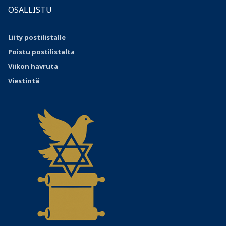
OSALLISTU
Liity postilistalle
Poistu postilistalta
Viikon havruta
Viestintä