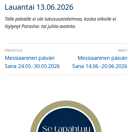
Lauantai 13.06.2026
Tälle päivälle ei ole lukusuunnitelmaa, koska viikolle ei
löytynyt Parasha- tai juhla-avainta.
Artikkelien
PREVIOUS
NEXT
selaus
Previous
Next
Messiaaninen päivän
Messiaaninen päivän
post:
post:
Sana 24.05.-30.05.2026
Sana 14.06.-20.06.2026