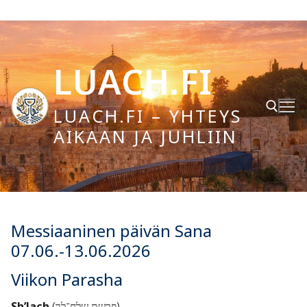
Hyppää
sisältöön
LUACH.FI
LUACH.FI – YHTEYS
AIKAAN JA JUHLIIN
Hae:
Messiaaninen päivän Sana
07.06.-13.06.2026
Viikon Parasha
Sh’lach
(פרשת שלח־לך)