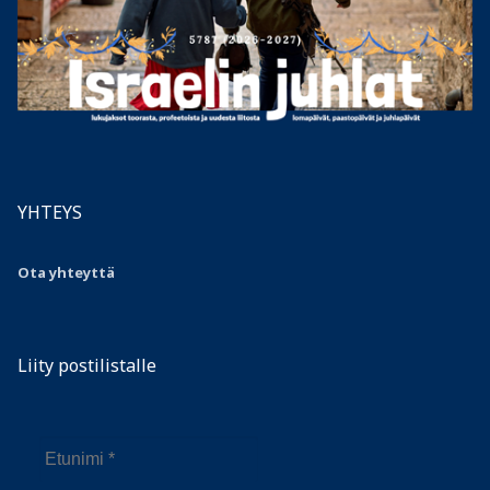
YHTEYS
Ota yhteyttä
Liity postilistalle