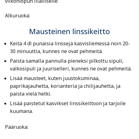
viikonlopun illalliselle:
Alkuruoka:
Mausteinen linssikeitto
Keitä 4 dl punaisia linssejä kasvisliemessä noin 20-
30 minuuttia, kunnes ne ovat pehmeitä.
Paista samalla pannulla pieneksi pilkottu sipuli,
valkosipuli ja juuriselleri, kunnes ne ovat pehmeitä.
Lisää mausteet, kuten juustokuminaa,
paprikajauhetta, korianteria ja chilijauhetta, ja
paista vielä hetki.
Lisää paistetut kasvikset linssikeittoon ja tarjoile
kuumana.
Pääruoka: