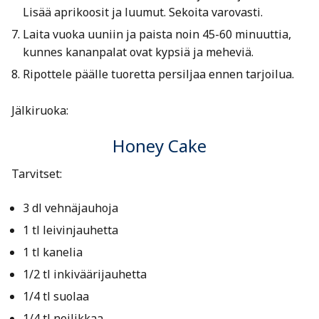
Lisää aprikoosit ja luumut. Sekoita varovasti.
Laita vuoka uuniin ja paista noin 45-60 minuuttia,
kunnes kananpalat ovat kypsiä ja meheviä.
Ripottele päälle tuoretta persiljaa ennen tarjoilua.
Jälkiruoka:
Honey Cake
Tarvitset:
3 dl vehnäjauhoja
1 tl leivinjauhetta
1 tl kanelia
1/2 tl inkiväärijauhetta
1/4 tl suolaa
1/4 tl neilikkaa