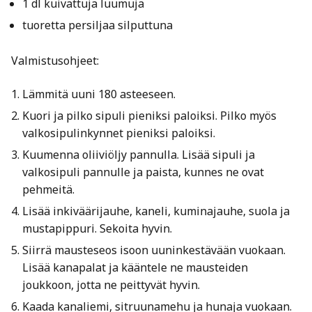
1 dl kuivattuja luumuja
tuoretta persiljaa silputtuna
Valmistusohjeet:
Lämmitä uuni 180 asteeseen.
Kuori ja pilko sipuli pieniksi paloiksi. Pilko myös
valkosipulinkynnet pieniksi paloiksi.
Kuumenna oliiviöljy pannulla. Lisää sipuli ja
valkosipuli pannulle ja paista, kunnes ne ovat
pehmeitä.
Lisää inkiväärijauhe, kaneli, kuminajauhe, suola ja
mustapippuri. Sekoita hyvin.
Siirrä mausteseos isoon uuninkestävään vuokaan.
Lisää kanapalat ja kääntele ne mausteiden
joukkoon, jotta ne peittyvät hyvin.
Kaada kanaliemi, sitruunamehu ja hunaja vuokaan.