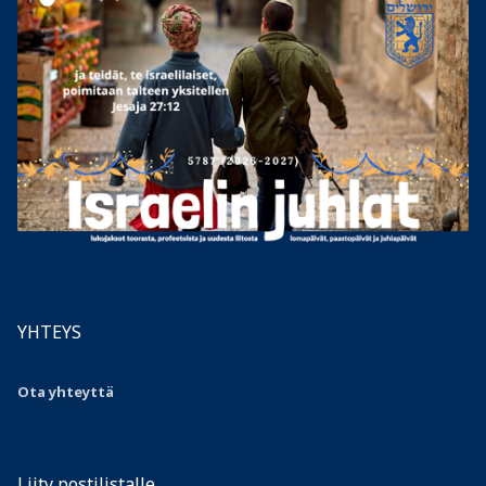
YHTEYS
Ota yhteyttä
Liity postilistalle