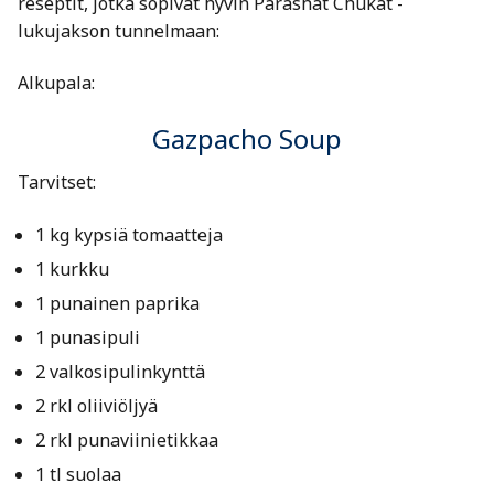
reseptit, jotka sopivat hyvin Parashat Chukat -
lukujakson tunnelmaan:
Alkupala:
Gazpacho Soup
Tarvitset:
1 kg kypsiä tomaatteja
1 kurkku
1 punainen paprika
1 punasipuli
2 valkosipulinkynttä
2 rkl oliiviöljyä
2 rkl punaviinietikkaa
1 tl suolaa