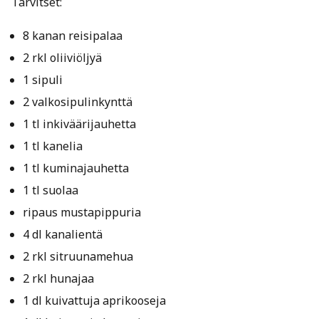
Tarvitset:
8 kanan reisipalaa
2 rkl oliiviöljyä
1 sipuli
2 valkosipulinkynttä
1 tl inkiväärijauhetta
1 tl kanelia
1 tl kuminajauhetta
1 tl suolaa
ripaus mustapippuria
4 dl kanalientä
2 rkl sitruunamehua
2 rkl hunajaa
1 dl kuivattuja aprikooseja