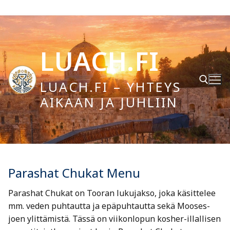
Hyppää
sisältöön
LUACH.FI
LUACH.FI – YHTEYS
AIKAAN JA JUHLIIN
Hae:
Parashat Chukat Menu
Parashat Chukat on Tooran lukujakso, joka käsittelee
mm. veden puhtautta ja epäpuhtautta sekä Mooses-
joen ylittämistä. Tässä on viikonlopun kosher-illallisen