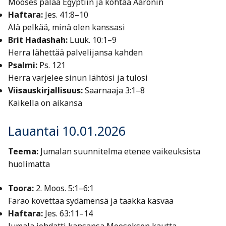
Mooses palaa Egyptiin ja kohtaa Aaronin
Haftara:
Jes. 41:8–10
Älä pelkää, minä olen kanssasi
Brit Hadashah:
Luuk. 10:1–9
Herra lähettää palvelijansa kahden
Psalmi:
Ps. 121
Herra varjelee sinun lähtösi ja tulosi
Viisauskirjallisuus:
Saarnaaja 3:1–8
Kaikella on aikansa
Lauantai 10.01.2026
Teema:
Jumalan suunnitelma etenee vaikeuksista
huolimatta
Toora:
2. Moos. 5:1–6:1
Farao kovettaa sydämensä ja taakka kasvaa
Haftara:
Jes. 63:11–14
Jumala johdatti kansansa Mooseksen kautta