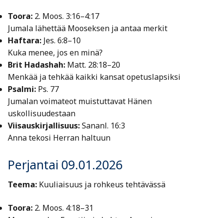
Toora:
2. Moos. 3:16–4:17
Jumala lähettää Mooseksen ja antaa merkit
Haftara:
Jes. 6:8–10
Kuka menee, jos en minä?
Brit Hadashah:
Matt. 28:18–20
Menkää ja tehkää kaikki kansat opetuslapsiksi
Psalmi:
Ps. 77
Jumalan voimateot muistuttavat Hänen
uskollisuudestaan
Viisauskirjallisuus:
Sananl. 16:3
Anna tekosi Herran haltuun
Perjantai 09.01.2026
Teema:
Kuuliaisuus ja rohkeus tehtävässä
Toora:
2. Moos. 4:18–31