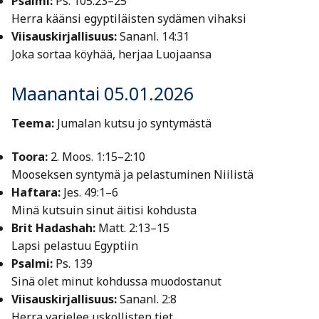
Psalmi:
Ps. 105:23–25
Herra käänsi egyptiläisten sydämen vihaksi
Viisauskirjallisuus:
Sananl. 14:31
Joka sortaa köyhää, herjaa Luojaansa
Maanantai 05.01.2026
Teema:
Jumalan kutsu jo syntymästä
Toora:
2. Moos. 1:15–2:10
Mooseksen syntymä ja pelastuminen Niilistä
Haftara:
Jes. 49:1–6
Minä kutsuin sinut äitisi kohdusta
Brit Hadashah:
Matt. 2:13–15
Lapsi pelastuu Egyptiin
Psalmi:
Ps. 139
Sinä olet minut kohdussa muodostanut
Viisauskirjallisuus:
Sananl. 2:8
Herra varjelee uskollisten tiet