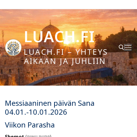
Hyppää
sisältöön
LUACH.FI
LUACH.FI – YHTEYS
AIKAAN JA JUHLIIN
Hae:
Messiaaninen päivän Sana
04.01.-10.01.2026
Viikon Parasha
Shemot
(פרשת שמות)