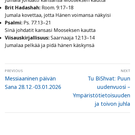
Brit Hadashah:
Room. 9:17–18
Jumala kovettaa, jotta Hänen voimansa näkyisi
Psalmi:
Ps. 77:13–21
Sinä johdatit kansasi Mooseksen kautta
Viisauskirjallisuus:
Saarnaaja 12:13–14
Jumalaa pelkää ja pidä hänen käskynsä
Artikkelien
PREVIOUS
NEXT
selaus
Previous
Next
Messiaaninen päivän
Tu BiShvat: Puun
post:
post:
Sana 28.12.-03.01.2026
uudenvuosi –
Ympäristötietoisuuden
ja toivon juhla