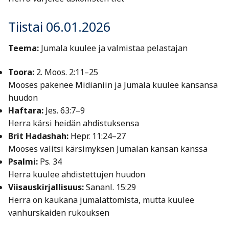
Tiistai 06.01.2026
Teema:
Jumala kuulee ja valmistaa pelastajan
Toora:
2. Moos. 2:11–25
Mooses pakenee Midianiin ja Jumala kuulee kansansa
huudon
Haftara:
Jes. 63:7–9
Herra kärsi heidän ahdistuksensa
Brit Hadashah:
Hepr. 11:24–27
Mooses valitsi kärsimyksen Jumalan kansan kanssa
Psalmi:
Ps. 34
Herra kuulee ahdistettujen huudon
Viisauskirjallisuus:
Sananl. 15:29
Herra on kaukana jumalattomista, mutta kuulee
vanhurskaiden rukouksen