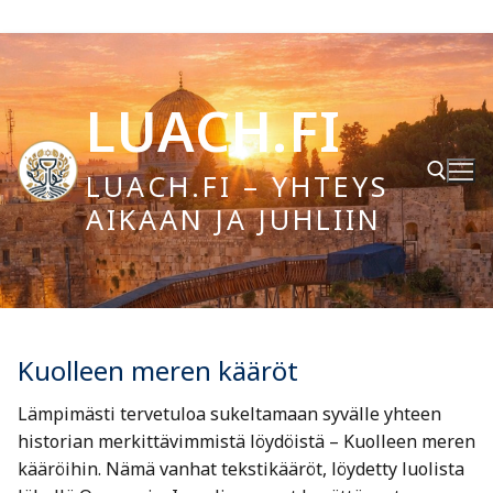
Hyppää
sisältöön
LUACH.FI
LUACH.FI – YHTEYS
AIKAAN JA JUHLIIN
Hae:
Kuolleen meren kääröt
Lämpimästi tervetuloa sukeltamaan syvälle yhteen
historian merkittävimmistä löydöistä – Kuolleen meren
kääröihin. Nämä vanhat tekstikääröt, löydetty luolista