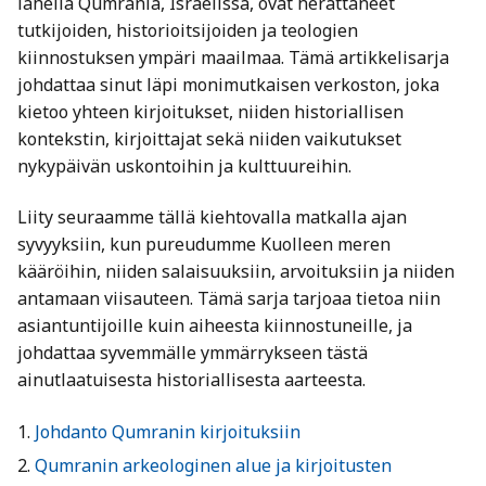
lähellä Qumrania, Israelissa, ovat herättäneet
tutkijoiden, historioitsijoiden ja teologien
kiinnostuksen ympäri maailmaa. Tämä artikkelisarja
johdattaa sinut läpi monimutkaisen verkoston, joka
kietoo yhteen kirjoitukset, niiden historiallisen
kontekstin, kirjoittajat sekä niiden vaikutukset
nykypäivän uskontoihin ja kulttuureihin.
Liity seuraamme tällä kiehtovalla matkalla ajan
syvyyksiin, kun pureudumme Kuolleen meren
kääröihin, niiden salaisuuksiin, arvoituksiin ja niiden
antamaan viisauteen. Tämä sarja tarjoaa tietoa niin
asiantuntijoille kuin aiheesta kiinnostuneille, ja
johdattaa syvemmälle ymmärrykseen tästä
ainutlaatuisesta historiallisesta aarteesta.
Johdanto Qumranin kirjoituksiin
Qumranin arkeologinen alue ja kirjoitusten