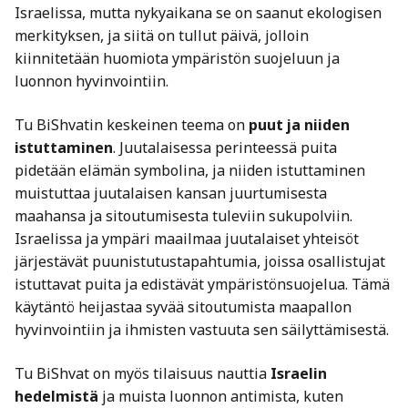
Israelissa, mutta nykyaikana se on saanut ekologisen
merkityksen, ja siitä on tullut päivä, jolloin
kiinnitetään huomiota ympäristön suojeluun ja
luonnon hyvinvointiin.
Tu BiShvatin keskeinen teema on
puut ja niiden
istuttaminen
. Juutalaisessa perinteessä puita
pidetään elämän symbolina, ja niiden istuttaminen
muistuttaa juutalaisen kansan juurtumisesta
maahansa ja sitoutumisesta tuleviin sukupolviin.
Israelissa ja ympäri maailmaa juutalaiset yhteisöt
järjestävät puunistutustapahtumia, joissa osallistujat
istuttavat puita ja edistävät ympäristönsuojelua. Tämä
käytäntö heijastaa syvää sitoutumista maapallon
hyvinvointiin ja ihmisten vastuuta sen säilyttämisestä.
Tu BiShvat on myös tilaisuus nauttia
Israelin
hedelmistä
ja muista luonnon antimista, kuten