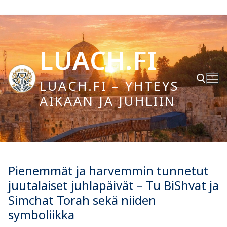
Hyppää
sisältöön
LUACH.FI
LUACH.FI – YHTEYS
AIKAAN JA JUHLIIN
Hae:
Pienemmät ja harvemmin tunnetut
juutalaiset juhlapäivät – Tu BiShvat ja
Simchat Torah sekä niiden
symboliikka