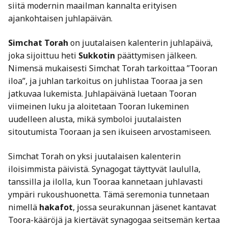
siitä modernin maailman kannalta erityisen
ajankohtaisen juhlapäivän.
Simchat Torah
on juutalaisen kalenterin juhlapäivä,
joka sijoittuu heti
Sukkotin
päättymisen jälkeen.
Nimensä mukaisesti Simchat Torah tarkoittaa ”Tooran
iloa”, ja juhlan tarkoitus on juhlistaa Tooraa ja sen
jatkuvaa lukemista. Juhlapäivänä luetaan Tooran
viimeinen luku ja aloitetaan Tooran lukeminen
uudelleen alusta, mikä symboloi juutalaisten
sitoutumista Tooraan ja sen ikuiseen arvostamiseen.
Simchat Torah on yksi juutalaisen kalenterin
iloisimmista päivistä. Synagogat täyttyvät laululla,
tanssilla ja ilolla, kun Tooraa kannetaan juhlavasti
ympäri rukoushuonetta. Tämä seremonia tunnetaan
nimellä
hakafot
, jossa seurakunnan jäsenet kantavat
Toora-kääröjä ja kiertävät synagogaa seitsemän kertaa