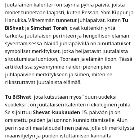
Juutalainen kalenteri on täynnä pyhiä päiviä, joista
monet tunnetaan laajasti, kuten Pessah, Yom Kippur ja
Hanukka. Vähemmän tunnetut juhlapäivät, kuten
Tu
BiShvat
ja
Simchat Torah
, ovat kuitenkin yhtä
tärkeitä juutalaisen perinteen ja hengellisen elämän
syventämisessä. Näillä juhlapäivillä on ainutlaatuiset
symboliset merkitykset, jotka heijastavat juutalaista
sitoutumista luontoon, Tooraan ja elämän iloon. Tässä
artikkelissa syvennymme näiden pienempien
juhlapäivien merkitykseen ja siihen, miten ne
rikastuttavat juutalaista elämää.
Tu BiShvat
, jota kutsutaan myös ”puun uudeksi
vuodeksi”, on juutalaisen kalenterin ekologinen juhla.
Se sijoittuu
Shevat-kuukauden
15. päivään ja on
omistettu puiden ja luonnon kunnioittamiselle. Alun
perin se oli maataloudellinen päivä, jolla oli merkitystä
maanviljelyn ja puiden istuttamisen kannalta