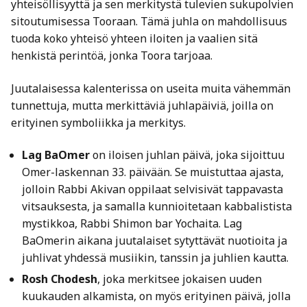
yhteisöllisyyttä ja sen merkitystä tulevien sukupolvien
sitoutumisessa Tooraan. Tämä juhla on mahdollisuus
tuoda koko yhteisö yhteen iloiten ja vaalien sitä
henkistä perintöä, jonka Toora tarjoaa.
Juutalaisessa kalenterissa on useita muita vähemmän
tunnettuja, mutta merkittäviä juhlapäiviä, joilla on
erityinen symboliikka ja merkitys.
Lag BaOmer
on iloisen juhlan päivä, joka sijoittuu
Omer-laskennan 33. päivään. Se muistuttaa ajasta,
jolloin Rabbi Akivan oppilaat selvisivät tappavasta
vitsauksesta, ja samalla kunnioitetaan kabbalistista
mystikkoa, Rabbi Shimon bar Yochaita. Lag
BaOmerin aikana juutalaiset sytyttävät nuotioita ja
juhlivat yhdessä musiikin, tanssin ja juhlien kautta.
Rosh Chodesh
, joka merkitsee jokaisen uuden
kuukauden alkamista, on myös erityinen päivä, jolla