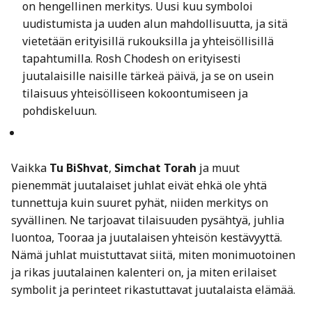
on hengellinen merkitys. Uusi kuu symboloi
uudistumista ja uuden alun mahdollisuutta, ja sitä
vietetään erityisillä rukouksilla ja yhteisöllisillä
tapahtumilla. Rosh Chodesh on erityisesti
juutalaisille naisille tärkeä päivä, ja se on usein
tilaisuus yhteisölliseen kokoontumiseen ja
pohdiskeluun.
Vaikka
Tu BiShvat
,
Simchat Torah
ja muut
pienemmät juutalaiset juhlat eivät ehkä ole yhtä
tunnettuja kuin suuret pyhät, niiden merkitys on
syvällinen. Ne tarjoavat tilaisuuden pysähtyä, juhlia
luontoa, Tooraa ja juutalaisen yhteisön kestävyyttä.
Nämä juhlat muistuttavat siitä, miten monimuotoinen
ja rikas juutalainen kalenteri on, ja miten erilaiset
symbolit ja perinteet rikastuttavat juutalaista elämää.