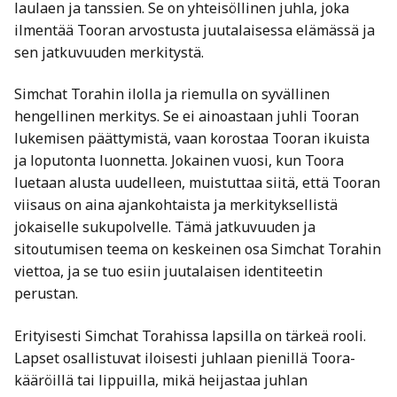
laulaen ja tanssien. Se on yhteisöllinen juhla, joka
ilmentää Tooran arvostusta juutalaisessa elämässä ja
sen jatkuvuuden merkitystä.
Simchat Torahin ilolla ja riemulla on syvällinen
hengellinen merkitys. Se ei ainoastaan juhli Tooran
lukemisen päättymistä, vaan korostaa Tooran ikuista
ja loputonta luonnetta. Jokainen vuosi, kun Toora
luetaan alusta uudelleen, muistuttaa siitä, että Tooran
viisaus on aina ajankohtaista ja merkityksellistä
jokaiselle sukupolvelle. Tämä jatkuvuuden ja
sitoutumisen teema on keskeinen osa Simchat Torahin
viettoa, ja se tuo esiin juutalaisen identiteetin
perustan.
Erityisesti Simchat Torahissa lapsilla on tärkeä rooli.
Lapset osallistuvat iloisesti juhlaan pienillä Toora-
kääröillä tai lippuilla, mikä heijastaa juhlan