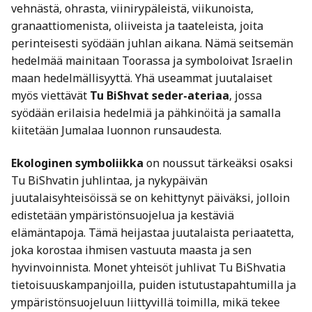
vehnästä, ohrasta, viinirypäleistä, viikunoista,
granaattiomenista, oliiveista ja taateleista, joita
perinteisesti syödään juhlan aikana. Nämä seitsemän
hedelmää mainitaan Toorassa ja symboloivat Israelin
maan hedelmällisyyttä. Yhä useammat juutalaiset
myös viettävät
Tu BiShvat seder-ateriaa
, jossa
syödään erilaisia hedelmiä ja pähkinöitä ja samalla
kiitetään Jumalaa luonnon runsaudesta.
Ekologinen symboliikka
on noussut tärkeäksi osaksi
Tu BiShvatin juhlintaa, ja nykypäivän
juutalaisyhteisöissä se on kehittynyt päiväksi, jolloin
edistetään ympäristönsuojelua ja kestäviä
elämäntapoja. Tämä heijastaa juutalaista periaatetta,
joka korostaa ihmisen vastuuta maasta ja sen
hyvinvoinnista. Monet yhteisöt juhlivat Tu BiShvatia
tietoisuuskampanjoilla, puiden istutustapahtumilla ja
ympäristönsuojeluun liittyvillä toimilla, mikä tekee