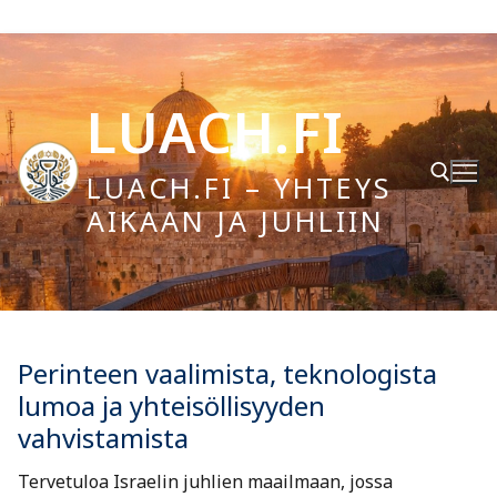
Hyppää
sisältöön
LUACH.FI
LUACH.FI – YHTEYS
AIKAAN JA JUHLIIN
Hae:
Perinteen vaalimista, teknologista
lumoa ja yhteisöllisyyden
vahvistamista
Tervetuloa Israelin juhlien maailmaan, jossa