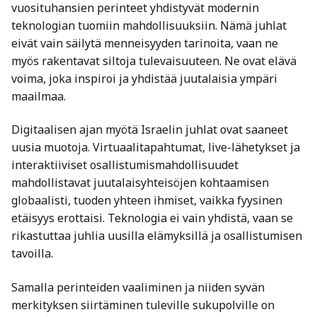
vuosituhansien perinteet yhdistyvät modernin
teknologian tuomiin mahdollisuuksiin. Nämä juhlat
eivät vain säilytä menneisyyden tarinoita, vaan ne
myös rakentavat siltoja tulevaisuuteen. Ne ovat elävä
voima, joka inspiroi ja yhdistää juutalaisia ympäri
maailmaa.
Digitaalisen ajan myötä Israelin juhlat ovat saaneet
uusia muotoja. Virtuaalitapahtumat, live-lähetykset ja
interaktiiviset osallistumismahdollisuudet
mahdollistavat juutalaisyhteisöjen kohtaamisen
globaalisti, tuoden yhteen ihmiset, vaikka fyysinen
etäisyys erottaisi. Teknologia ei vain yhdistä, vaan se
rikastuttaa juhlia uusilla elämyksillä ja osallistumisen
tavoilla.
Samalla perinteiden vaaliminen ja niiden syvän
merkityksen siirtäminen tuleville sukupolville on