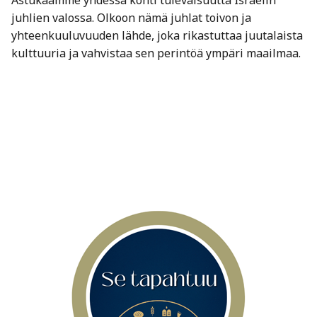
Astukaamme yhdessä kohti tulevaisuutta Israelin
juhlien valossa. Olkoon nämä juhlat toivon ja
yhteenkuuluvuuden lähde, joka rikastuttaa juutalaista
kulttuuria ja vahvistaa sen perintöä ympäri maailmaa.