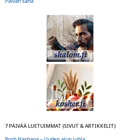
Päivän sana
7 PÄIVÄÄ LUETUIMMAT (SIVUT & ARTIKKELIT)
Rosh Hashana – Uuden alun juhla