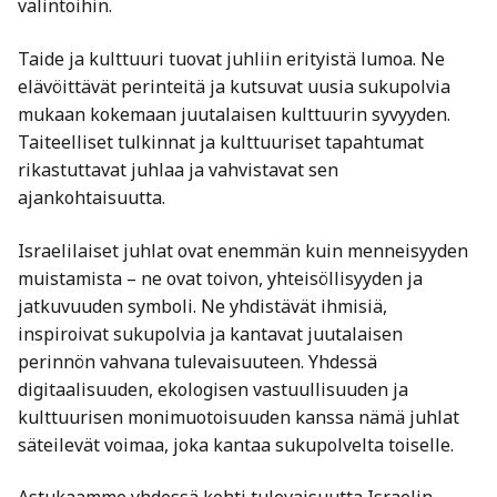
valintoihin.
Taide ja kulttuuri tuovat juhliin erityistä lumoa. Ne
elävöittävät perinteitä ja kutsuvat uusia sukupolvia
mukaan kokemaan juutalaisen kulttuurin syvyyden.
Taiteelliset tulkinnat ja kulttuuriset tapahtumat
rikastuttavat juhlaa ja vahvistavat sen
ajankohtaisuutta.
Israelilaiset juhlat ovat enemmän kuin menneisyyden
muistamista – ne ovat toivon, yhteisöllisyyden ja
jatkuvuuden symboli. Ne yhdistävät ihmisiä,
inspiroivat sukupolvia ja kantavat juutalaisen
perinnön vahvana tulevaisuuteen. Yhdessä
digitaalisuuden, ekologisen vastuullisuuden ja
kulttuurisen monimuotoisuuden kanssa nämä juhlat
säteilevät voimaa, joka kantaa sukupolvelta toiselle.