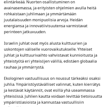
elintärkeää. Nuorten osallistuminen on
avainasemassa, ja erityisten ohjelmien avulla heitä
rohkaistaan juhlimaan ja ymmärtämään
juutalaisuuden monipuolisia arvoja. Heidän
energiansa ja innovatiivisuutensa varmistavat
perinteen jatkuvuuden.
Israelin juhlat ovat myös alusta kulttuurien ja
uskontojen väliselle vuorovaikutukselle. Yhteiset
juhlat ja kulttuurivaihto vahvistavat kunnioitusta ja
yhteistyötä eri yhteisöjen välillä, edistäen globaalia
rauhaa ja ymmärrystä.
Ekologinen vastuullisuus on noussut tärkeäksi osaksi
juhlia. Ympäristöystävälliset valinnat, kuten kierrätys
ja kestävät käytännöt, ovat esillä yhä useammassa
yhteisössä. Juhlien kautta voidaan levittää tietoisuutta
ympäristöasioista ja kannustaa vastuullisiin