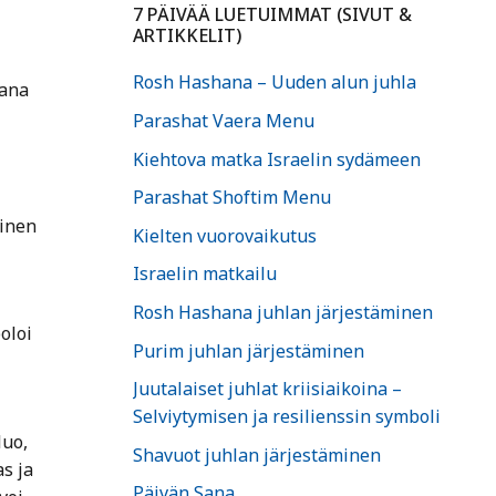
7 PÄIVÄÄ LUETUIMMAT (SIVUT &
ARTIKKELIT)
Rosh Hashana – Uuden alun juhla
vana
Parashat Vaera Menu
Kiehtova matka Israelin sydämeen
Parashat Shoftim Menu
ainen
Kielten vuorovaikutus
Israelin matkailu
Rosh Hashana juhlan järjestäminen
oloi
Purim juhlan järjestäminen
Juutalaiset juhlat kriisiaikoina –
Selviytymisen ja resilienssin symboli
luo,
Shavuot juhlan järjestäminen
s ja
Päivän Sana