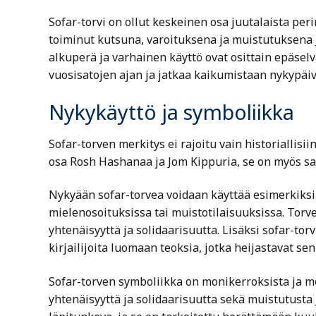
Sofar-torvi on ollut keskeinen osa juutalaista per
toiminut kutsuna, varoituksena ja muistutuksena 
alkuperä ja varhainen käyttö ovat osittain epäselv
vuosisatojen ajan ja jatkaa kaikumistaan nykypäi
Nykykäyttö ja symboliikka
Sofar-torven merkitys ei rajoitu vain historiallisii
osa Rosh Hashanaa ja Jom Kippuria, se on myös sa
Nykyään sofar-torvea voidaan käyttää esimerkiksi 
mielenosoituksissa tai muistotilaisuuksissa. Torv
yhtenäisyyttä ja solidaarisuutta. Lisäksi sofar-torv
kirjailijoita luomaan teoksia, jotka heijastavat sen
Sofar-torven symboliikka on monikerroksista ja m
yhtenäisyyttä ja solidaarisuutta sekä muistutusta