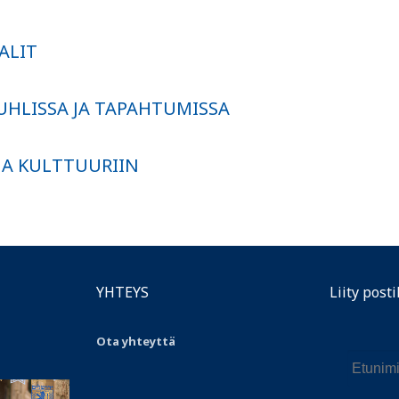
AALIT
T
JUHLISSA JA TAPAHTUMISSA
JA KULTTUURIIN
YHTEYS
Liity posti
Ota yhteyttä