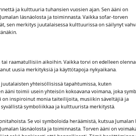
innettä ja kulttuuria tuhansien vuosien ajan. Sen ääni on
Jumalan läsnäolosta ja toiminnasta. Vaikka sofar-torven
ät, sen merkitys juutalaisessa kulttuurissa on säilynyt vah
vänäkin.
n tai raamatullisiin aikoihin. Vaikka torvi on edelleen olenn
anut uusia merkityksiä ja käyttötapoja nykyaikana.
juutalaisten yhteisöllisissä tapahtumissa, kuten
en ääni toimii usein yhteisön kokoavana voimana, joka symb
i on inspiroinut monia taiteilijoita, musiikin säveltäjiä ja
 syvällistä symboliikkaa ja kulttuurista merkitystä.
onitahoista. Se voi symboloida heräämistä, kutsua Jumalan 
 Jumalan läsnäolosta ja toiminnasta. Torven ääni on voimaka