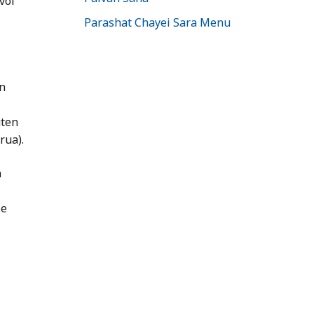
voi
Parashat Chayei Sara Menu
n
uten
rua).
n
se