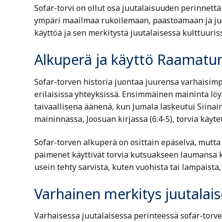
Sofar-torvi on ollut osa juutalaisuuden perinnettä
ympäri maailmaa rukoilemaan, paastoamaan ja juhl
käyttöä ja sen merkitystä juutalaisessa kulttuuris
Alkuperä ja käyttö Raamatun
Sofar-torven historia juontaa juurensa varhaisimp
erilaisissa yhteyksissä. Ensimmäinen maininta löyt
taivaallisena äänenä, kun Jumala laskeutui Siin
maininnassa, Joosuan kirjassa (6:4-5), torvia käy
Sofar-torven alkuperä on osittain epäselvä, mutta
paimenet käyttivät torvia kutsuakseen laumansa ko
usein tehty sarvista, kuten vuohista tai lampaista, 
Varhainen merkitys juutalais
Varhaisessa juutalaisessa perinteessä sofar-torven