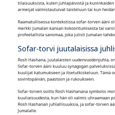
tilaisuuksista, kuten juhlapäivistä ja kuninkaiden 
armeijat valmistautuivat taisteluun tai kun heidän
Raamatullisessa kontekstissa sofar-torven ääni oli 
merkki Jumalan kansan kokoontumisesta tai varoitu
profeetallista sanomaa, joka julisti Jumalan tahdo
Sofar-torvi juutalaisissa juhl
Rosh Hashana, juutalaisten uudenvuodenjuhla, on y
Sofar-torven ääni kuuluu synagogan palveluksissa
kuulijat katumukseen ja itsetutkiskeluun. Tämä o
sovintopäivän, paastoon ja rukoukseen.
Sofar-torven soitto Rosh Hashanana symboloi moni
kuuliaisuudesta, kun hän oli valmis uhraamaan po
Rosh Hashanan juhlallisuuksia, ja sofar-torven ä
Jumalalle.