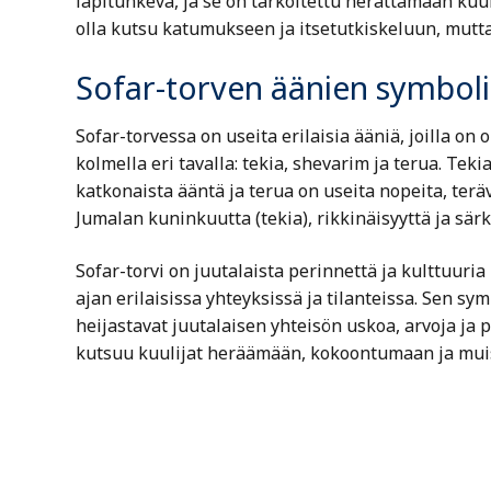
läpitunkeva, ja se on tarkoitettu herättämään kuul
olla kutsu katumukseen ja itsetutkiskeluun, mutta
Sofar-torven äänien symboli
Sofar-torvessa on useita erilaisia ääniä, joilla 
kolmella eri tavalla: tekia, shevarim ja terua. Te
katkonaista ääntä ja terua on useita nopeita, terä
Jumalan kuninkuutta (tekia), rikkinäisyyttä ja sär
Sofar-torvi on juutalaista perinnettä ja kulttuuri
ajan erilaisissa yhteyksissä ja tilanteissa. Sen sym
heijastavat juutalaisen yhteisön uskoa, arvoja ja p
kutsuu kuulijat heräämään, kokoontumaan ja mui