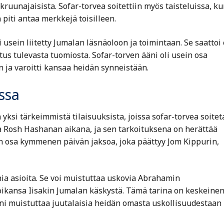
kruunajaisista. Sofar-torvea soitettiin myös taisteluissa, k
 piti antaa merkkejä toisilleen.
usein liitetty Jumalan läsnäoloon ja toimintaan. Se saattoi 
s tulevasta tuomiosta. Sofar-torven ääni oli usein osa
n ja varoitti kansaa heidän synneistään.
issa
ksi tärkeimmistä tilaisuuksista, joissa sofar-torvea soitet
 Rosh Hashanan aikana, ja sen tarkoituksena on herättää
n osa kymmenen päivän jaksoa, joka päättyy Jom Kippurin,
a asioita. Se voi muistuttaa uskovia Abrahamin
ikansa Iisakin Jumalan käskystä. Tämä tarina on keskeinen
äni muistuttaa juutalaisia heidän omasta uskollisuudestaan