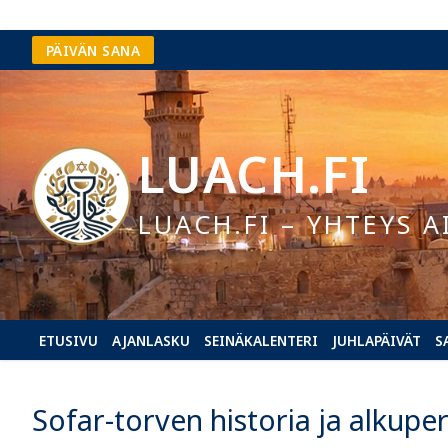
Hyppää
PÄIVÄN SANA
sisältöön
LUACH.FI
LUACH.FI – YHTEYS A
ETUSIVU
AJANLASKU
SEINÄKALENTERI
JUHLAPÄIVÄT
S
Sofar-torven historia ja alkupe