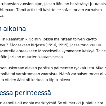
 tuhansien vuosien ajan, ja sen ääni on herättänyt juutalais
imaan. Tämä artikkeli käsittelee sofar-torven varhaista
sa.
 aikoina
iin Raamatun kirjoihin, joissa mainitaan torven käyttö
yy 2. Mooseksen kirjasta (19:16, 19:19), jossa torvi kuuluu
ainvuorelle antaakseen Moosekselle kymmenen käskyä. Toise
tetään Jerikon muurien kaatamisessa.
 sen uskotaan olevan peräisin paimenten työkaluista. Aiko
olle tai varoittamaan vaaroista. Nämä varhaiset torvet oli
ja niiden ääni oli korkea ja läpitunkeva.
essa perinteessä
 äänellä oli monia merkityksiä. Se oli merkki juhlallisista